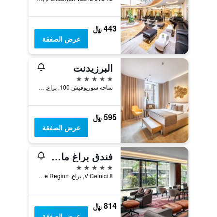
443 ﷼
عرض الصفقة
البرزيدنت
5 نجوم
ساحة سوريوفيش 100, براغ, Prague Region, جمهورية التشيك
595 ﷼
عرض الصفقة
فندق براغ ماريوت
5 نجوم
V Celnici 8, براغ, Prague Region, جمهورية التشيك
814 ﷼
عرض الصفقة