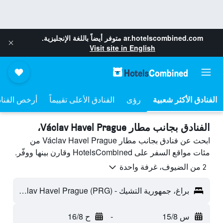
ar.hotelscombined.com
متوفر أيضاً باللغة الإنجليزية.
Visit site in English
رؤى
الفنادق الأعلى تقييماً
أرخص الفنا
الفنادق بجانب مطار Václav Havel Prague،
ابحث عن فنادق بجانب مطار Václav Havel Prague من
مئات مواقع السفر على HotelsCombined وقارن بينها ووفّر.
2 من الضيوف، غرفة واحدة
براغ، جمهورية التشيك - Václav Havel Prague (PRG)
س 15/8
-
ح 16/8