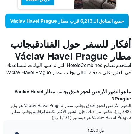
جميع الفنادق الـ 6,213 قرب مطار Václav Havel Prague
أفكار للسفر حول الفنادقبجانب
مطار Václav Havel Prague
استخدم نصائح HotelsCombined التي تدعمها البيانات لمساعدتك
في العثور على فندقك التالي بجانب مطار Václav Havel Prague.
ما هو الشهر الأرخص لحجز فندق بجانب مطار Václav Havel
Prague؟
الشهر الأرخص لحجز فندق بجانب مطار Václav Havel Prague هو يناير
(343 ﷼). عكس من ذلك، فإن الشهر الأكثر تكلفة للإقامة بجانب مطار
Václav Havel Prague هو ديسمبر (1,131 ﷼).
1,200 ﷼