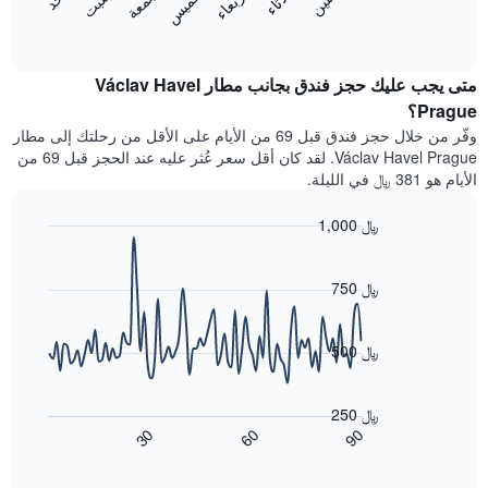
الخميس
الأربعاء
الجمعة
التالي
المخطط
End
1
of
التالي
محور
interactive
متوسط
chart
Y
سعر
متى يجب عليك حجز فندق بجانب مطار Václav Havel
الذي
غرفة
Prague؟
يعرض
كل
متوسط
وفّر من خلال حجز فندق قبل 69 من الأيام على الأقل من رحلتك إلى مطار
يوم
سعر
Václav Havel Prague. لقد كان أقل سعر عُثر عليه عند الحجز قبل 69 من
في
غرفة
الأيام هو 381 ﷼ في الليلة.
الأسبوع
يتضمن
1,000 ﷼
المخطط
1
Line
Chart
graphic.
محور
chart
with
750 ﷼
X
90
الذي
data
يعرض
points.
أيام
500 ﷼
الأسبوع.
يعرض
يتضمن
المخطط
المخطط
250 ﷼
التالي
التالي
60
90
30
كيفية
End
1
of
تغير
interactive
محور
سعر
chart