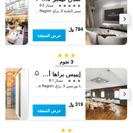
5 نجوم
ممتاز 9.5
مبنى البلدية 3, براغ, Prague Region, جمهورية التشيك
784 ﷼
عرض الصفقة
3 نجوم
3 نجوم
إيبيس براها أولد تاون
3 نجوم
ممتاز 8.1
نا بورتسي 5, براغ, Prague Region, جمهورية التشيك
319 ﷼
عرض الصفقة
2 نجمتين