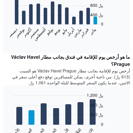
Bar
Chart
800 ﷼
graphic.
chart
with
400 ﷼
12
bars.
0
فبراير
مايو
أغسطس
نوفمبر
يناير
أبريل
يوليو
أكتوبر
مارس
يونيو
سبتمبر
ديسمبر
يعرض
المخطط
End
of
التالي
interactive
متوسط
chart
سعر
ما هو أرخص يوم للإقامة في فندق بجانب مطار Václav Havel
غرفة
Prague؟
كل
أرخص يوم للإقامة بجانب مطار Václav Havel Prague هو السبت
شهر
(613 ﷼). من ناحية أخرى، يمكن للمسافرين توقع دفع أعلى سعر في
يتضمن
الاثنين، عندما يكون السعر المتوسط لليلة الواحدة 1,061 ﷼.
المخطط
1
1,200 ﷼
محور
X
Bar
Chart
800 ﷼
graphic.
الذي
chart
with
يعرض
400 ﷼
7
الشهور.
bars.
يتضمن
0
المخطط
الاثنين
الأحد
السبت
الثلاثاء
يعرض