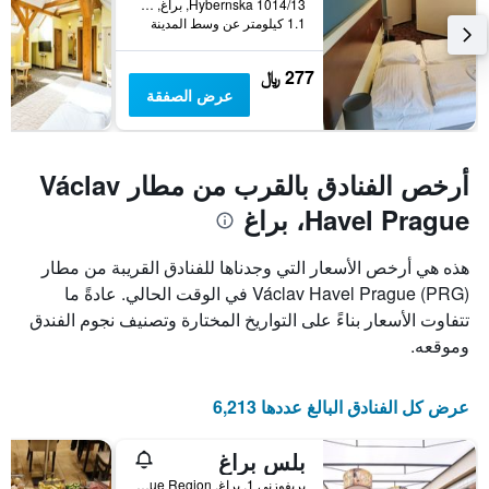
يعرض
Hybernska 1014/13, براغ, Prague Region, جمهورية التشيك
1.1 كيلومتر عن وسط المدينة
متوسط
سعر
غرفة
277 ﷼
عرض الصفقة
أرخص الفنادق بالقرب من مطار Václav
Havel Prague، براغ
هذه هي أرخص الأسعار التي وجدناها للفنادق القريبة من مطار
Václav Havel Prague (PRG) في الوقت الحالي. عادةً ما
تتفاوت الأسعار بناءً على التواريخ المختارة وتصنيف نجوم الفندق
وموقعه.
عرض كل الفنادق البالغ عددها 6,213
بلس براغ
بريفوزني 1, براغ, Prague Region, جمهورية التشيك