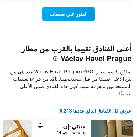
Y
غرفة
الذي
عند
العثور على صفقات
يعرض
اقتراب
متوسط
تاريخ
سعر
الإقامة
غرفة
يتضمن
المخطط
1
أعلى الفنادق تقييما بالقرب من مطار
محور
Václav Havel Prague
X
الذي
يعرض
أماكن إقامة مطار Václav Havel Prague (PRG) هذه هي من
عدد
بين الأعلى تقييمًا من قبل مستخدمينا. تأكد من قراءة تعليقات
الأيام
المستخدمين لمعرفة سبب كون هذه الفنادق ضمن الأعلى
قبل
الإقامة
تصنيفًا.
يتضمن
المخطط
التالي
عرض كل الفنادق البالغ عددها 6,213
1
محور
سيتي-إن
Y
الذي
3 نجوم
جيد 7.4