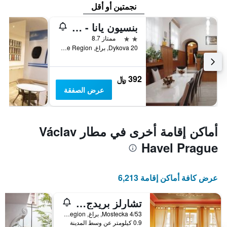
نجمتين أو أقل
بنسيون يانا - دوموف ماديجيه
2 نجمتين
ممتاز 8.7
Dykova 20, براغ, Prague Region, جمهورية التشيك
392 ﷼
عرض الصفقة
أماكن إقامة أخرى في مطار Václav
Havel Prague
عرض كافة أماكن إقامة 6,213
تشارلز بريدج هوستيل آند أبارتمنتس
Mostecka 4/53, براغ, Prague Region, جمهورية التشيك
0.9 كيلومتر عن وسط المدينة