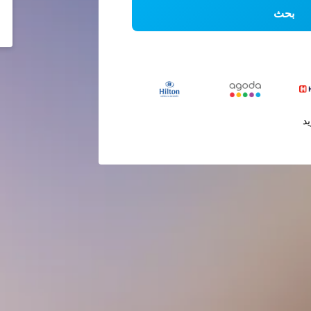
بحث
يد