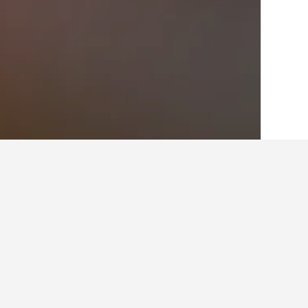
الصفحة الرئيسية
إيطاليا
522,360
فريولي - 
حقائق حول الإقامة