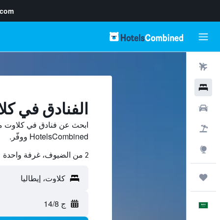
.com
رحلات طيران
فنادق
الفنادق في كل
سيارات
ابحث عن فنادق في كلاوت من
حزم العروض
HotelsCombined ووفّر.
استكشاف
2 من الضيوف، غرفة واحدة
رحلات
ج 14/8
العَرَبِيَّة