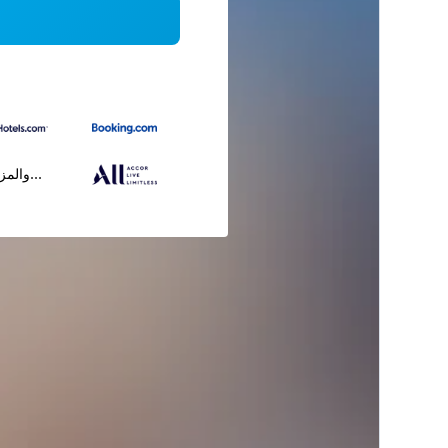
...والمز