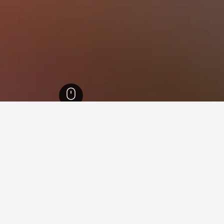
فينيتسيا جوليا
7,330
كلاوت
2
 في كلاوت