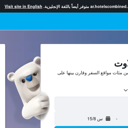
ar.hotelscombined
متوفر أيضاً باللغة الإنجليزية.
Visit site in English
اوت
 مئات مواقع السفر وقارن بينها على
-
س 15/8