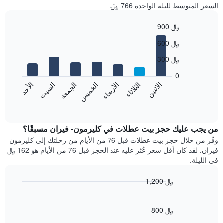
السعر المتوسط لليلة الواحدة 766 ﷼.
900 ﷼
Bar
Chart
600 ﷼
graphic.
chart
with
300 ﷼
7
bars.
0
الاثنين
الثلاثاء
الأربعاء
الخميس
الجمعة
السبت
الأحد
يعرض
المخطط
End
of
التالي
interactive
متوسط
chart
سعر
من يجب عليك حجز بيت عطلات في كليرمون- فيران مسبقًا؟
غرفة
وفّر من خلال حجز بيت عطلات قبل 76 من الأيام من رحلتك إلى كليرمون-
كل
فيران. لقد كان أقل سعر عُثر عليه عند الحجز قبل 76 من الأيام هو 162 ﷼
يوم
في الليلة.
في
الأسبوع
1,200 ﷼
يتضمن
Line
المخطط
Chart
graphic.
chart
1
with
800 ﷼
محور
90
X