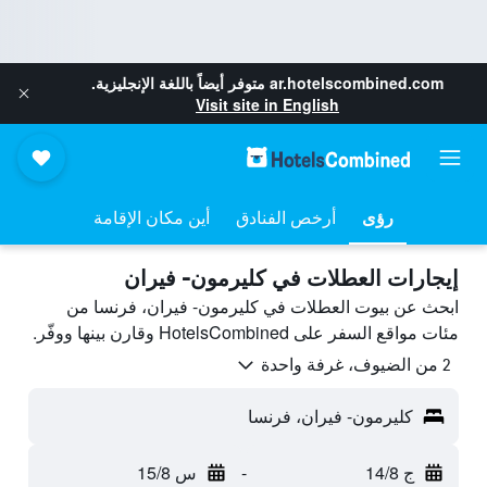
ar.hotelscombined.com
متوفر أيضاً باللغة الإنجليزية.
Visit site in English
رؤى
أرخص الفنادق
أين مكان الإقامة
إيجارات العطلات في كليرمون- فيران
ابحث عن بيوت العطلات في كليرمون- فيران، فرنسا من
مئات مواقع السفر على HotelsCombined وقارن بينها ووفّر.
2 من الضيوف، غرفة واحدة
كليرمون- فيران، فرنسا
ج 14/8
-
س 15/8