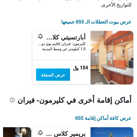
الإقامة
للتواريخ الأخرى.
يتضمن
المخطط
التالي
عرض بيوت العطلات الـ 655 جميعها
1
محور
أبارتسيتي كلاسيك كليرمونت فيراند سنتر
Y
الذي
كليرمون- فيران, إقليم بوي دو دوم, فرنسا
1.0 كيلومتر عن وسط المدينة
يعرض
متوسط
سعر
غرفة
154 ﷼
عرض الصفقة
أماكن إقامة أخرى في كليرمون- فيران
عرض كافة أماكن إقامة 655
بريمير كلاس كليرمونت فيراند نور