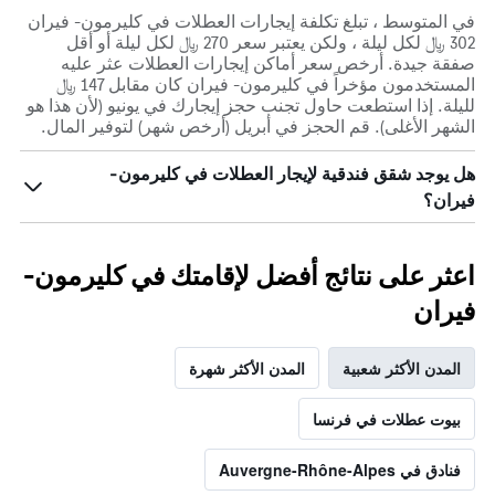
في المتوسط ، تبلغ تكلفة إيجارات العطلات في كليرمون- فيران
302 ﷼ لكل ليلة ، ولكن يعتبر سعر 270 ﷼ لكل ليلة أو أقل
صفقة جيدة. أرخص سعر أماكن إيجارات العطلات عثر عليه
المستخدمون مؤخراً في كليرمون- فيران كان مقابل 147 ﷼
لليلة. إذا استطعت حاول تجنب حجز إيجارك في يونيو (لأن هذا هو
الشهر الأغلى). قم الحجز في أبريل (أرخص شهر) لتوفير المال.
هل يوجد شقق فندقية لإيجار العطلات في كليرمون-
فيران؟
اعثر على نتائج أفضل لإقامتك في كليرمون-
فيران
المدن الأكثر شعبية
المدن الأكثر شهرة
بيوت عطلات في فرنسا
فنادق في Auvergne-Rhône-Alpes