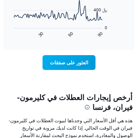
data
الذي
points.
400 ﷼
يعرض
أيام
يعرض
الأسبوع.
المخطط
0
يتضمن
التالي
60
90
30
المخطط
كيفية
End
of
التالي
تغير
interactive
1
سعر
chart
محور
غرفة
Y
عند
العثور على صفقات
الذي
اقتراب
يعرض
تاريخ
متوسط
الإقامة
سعر
يتضمن
غرفة
المخطط
1
أرخص إيجارات العطلات في كليرمون-
محور
فيران، فرنسا
X
الذي
يعرض
هذه هي أقل الأسعار التي وجدناها لبيوت العطلات في كليرمون-
عدد
فيران في الوقت الحالي. إذا كانت لديك مرونة في تواريخ
الأيام
الوصول والمغادرة، استخدم نموذج البحث لمقارنة الأسعار
قبل