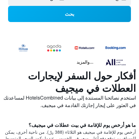
بحث
...والمزيد
أفكار حول السفر لإيجارات
العطلات في ميجيف
استخدم نصائحنا المستندة إلى بيانات HotelsCombined لمساعدتك
في العثور على إيجار إجازتك القادمة في ميجيف.
ما هو أرخص يوم للإقامة في بيت عطلات في ميجيف؟
أرخص يوم للإقامة في ميجيف هو الثلاثاء (388 ﷼). من ناحية أخرى، يمكن
للمسافرين توقع دفع أعلى سعر في الخميس، عندما يكون السعر المتوسط