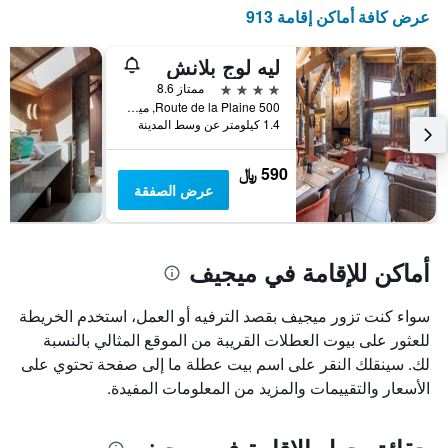
X
عرض كافة أماكن إقامة 913
الذي
يعرض
أيام
ليه لوج بلانش
الأسبوع.
4 نجوم
ممتاز 8.6
يتضمن
500 Route de la Plaine, ميجيف, إقليم سافوا العليا, فرنسا
المخطط
1.4 كيلومتر عن وسط المدينة
التالي
1
590 ﷼
محور
عرض الصفقة
Y
الذي
يعرض
متوسط
أماكن للإقامة في ميجيف
سعر
غرفة
سواء كنت تزور ميجيف بقصد الترفيه أو العمل، استخدم الخريطة
للعثور على بيوت العطلات القريبة من الموقع المثالي بالنسبة
لك. سينقلك النقر على اسم بيت عطلة ما إلى صفحة تحتوي على
الأسعار والتقييمات والمزيد من المعلومات المفيدة.