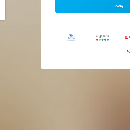
بحث
يد