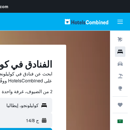
.com
رحلات طيران
فنادق
الفنادق في كو
سيارات
ابحث عن فنادق في كوليلونجو
حزم العروض
على HotelsCombined ووفّر.
استكشاف
2 من الضيوف، غرفة واحدة
رحلات
ج 14/8
العَرَبِيَّة