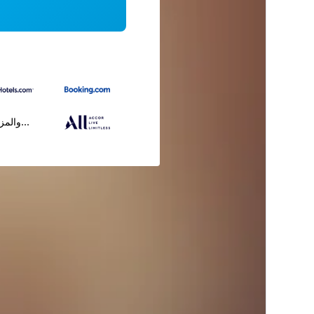
...والمز