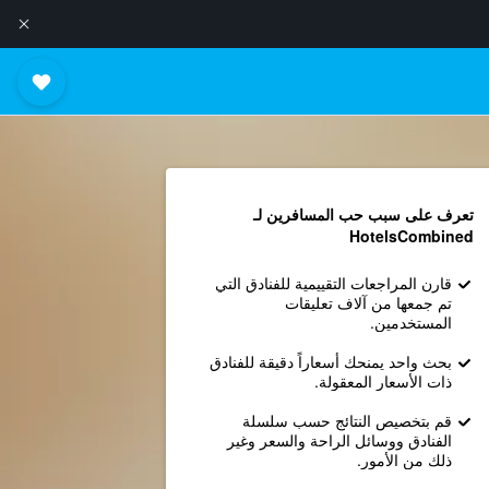
تعرف على سبب حب المسافرين لـ
HotelsCombined
قارن المراجعات التقييمية للفنادق التي
تم جمعها من آلاف تعليقات
المستخدمين.
بحث واحد يمنحك أسعاراً دقيقة للفنادق
ذات الأسعار المعقولة.
قم بتخصيص النتائج حسب سلسلة
الفنادق ووسائل الراحة والسعر وغير
ذلك من الأمور.