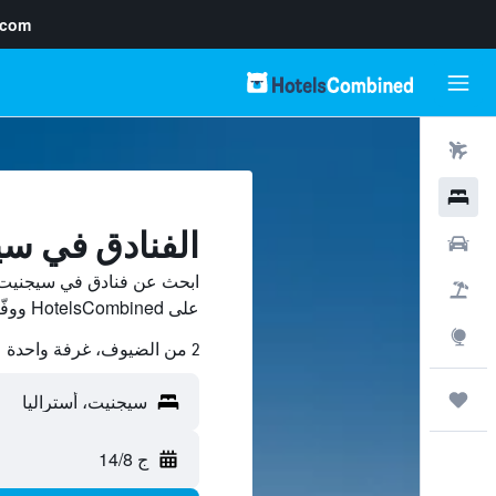
.com
رحلات طيران
فنادق
الفنادق في س
سيارات
ابحث عن فنادق في سيجنيت م
حزم العروض
على HotelsCombined ووفّر.
استكشاف
2 من الضيوف، غرفة واحدة
رحلات
ج 14/8