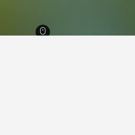
4,184
سيجنيت
25
يجنيت، أستراليا
 سعر لليلة من بين الفنادق التي وجدناها في سيجنيت. إذا كان لديك مرونة