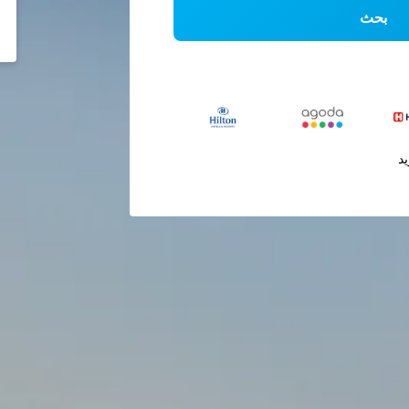
بحث
يد