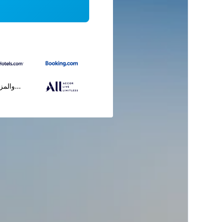
...والمز