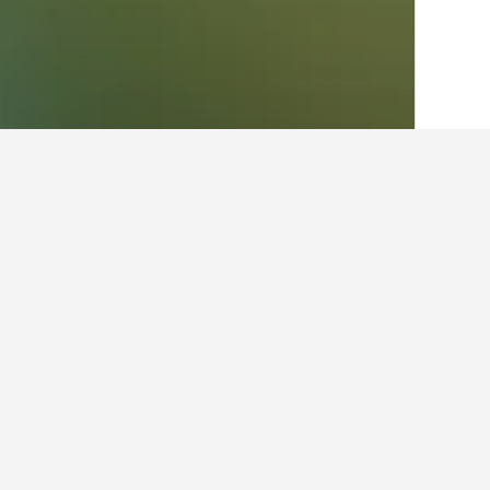
الصفحة الرئيسية
أستراليا
108,577
تسمانيا
أرخص الفنادق في س
في الوقت الحالي، تقدم هذه الفنادق أقل
لمقارنة الأسعار.
عرض كل الفنادق البالغ عددها 25