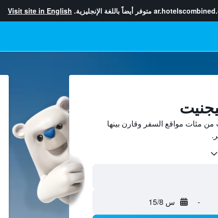
ar.hotelscombined
متوفر أيضاً باللغة الإنجليزية.
Visit site in English
يجنيت
ن مئات مواقع السفر وقارن بينها
-
س 15/8