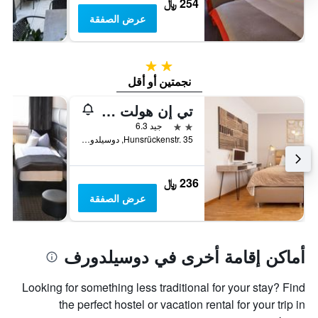
254 ﷼
عرض الصفقة
2 نجمتين
نجمتين أو أقل
تي إن هولت دوسلدورف
2 نجمتين
جيد 6.3
Hunsrückenstr. 35, دوسيلدورف, ولاية شمال الراين وستفاليا, ألمانيا
236 ﷼
عرض الصفقة
أماكن إقامة أخرى في دوسيلدورف
Looking for something less traditional for your stay? Find
the perfect hostel or vacation rental for your trip in