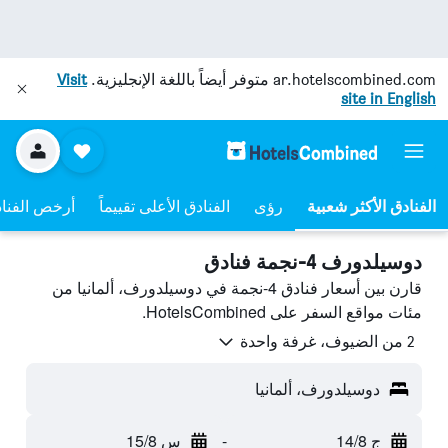
ar.hotelscombined.com
متوفر أيضاً باللغة الإنجليزية.
Visit
site in English
رؤى
الفنادق الأعلى تقييماً
أرخص الفنا
دوسيلدورف 4-نجمة فنادق
قارن بين أسعار فنادق 4-نجمة في دوسيلدورف، ألمانيا من
مئات مواقع السفر على HotelsCombined.
2 من الضيوف، غرفة واحدة
دوسيلدورف، ألمانيا
ج 14/8
-
س 15/8