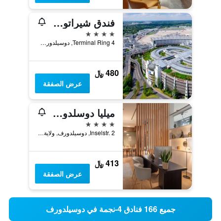
فندق شيراتون دوسلدورف إيربورت
4 نجوم
Terminal Ring 4, دوسيلدورف, ولاية شمال الراين وستفاليا, ألمانيا
480 ﷼
عرض الصفقة
ميليا دوسلدورف
4 نجوم
Inselstr. 2, دوسيلدورف, ولاية شمال الراين وستفاليا, ألمانيا
413 ﷼
عرض الصفقة
جميع 166 فنادق 4-نجمة في دوسيلدورف