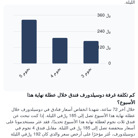
الليلة.
سعر
الأسبوع
غرفة
يتضمن
360 ﷼
المخطط
Bar
1
Chart
graphic.
chart
محور
240 ﷼
with
X
3
الذي
bars.
يعرض
120 ﷼
أيام
يعرض
الأسبوع.
المخطط
0
يتضمن
التالي
ن
م
ن
م
ن
م
المخطط
متوسط
4
ج
و
3
ج
و
5
ج
و
التالي
End
سعر
1
of
الغرفة
interactive
محور
هذه
chart
Y
كم تكلفة غرفة دوسيلدورف فندق خلال عطلة نهاية هذا
الليلة
الذي
الذي
الأسبوع؟
يعرض
عُثر
خلال آخر 72 ساعة، شهدنا انخفاض أسعار فنادق في دوسيلدورف خلال
متوسط
عليه
عطلة نهاية هذا الأسبوع تصل إلى 185 ﷼في الليلة. إذا كنت تبحث عن
سعر
خلال
فندق ثلاث نجوم لعطلة نهاية هذا الأسبوع تحديدًا، فقد عثر مستخدمونا على
غرفة
آخر
أسعار منخفضة تصل إلى 185 ﷼ في الليلة. مقابل فندق 4 نجوم في
3
دوسيلدورف، عُثر مؤخرًا على أرخص سعر والذي كان 192 ﷼في الليلة
أيام