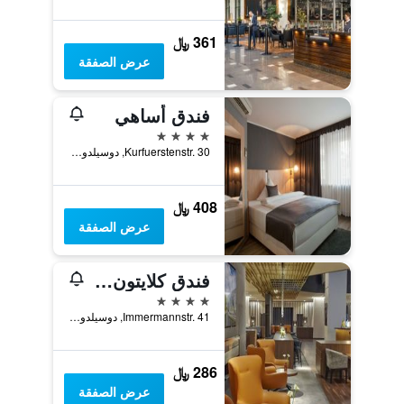
361 ﷼
عرض الصفقة
فندق أساهي
4 نجوم
Kurfuerstenstr. 30, دوسيلدورف, ولاية شمال الراين وستفاليا, ألمانيا
408 ﷼
عرض الصفقة
فندق كلايتون هوتل دوسلدورف سيتي سنتر
4 نجوم
Immermannstr. 41, دوسيلدورف, ولاية شمال الراين وستفاليا, ألمانيا
286 ﷼
عرض الصفقة