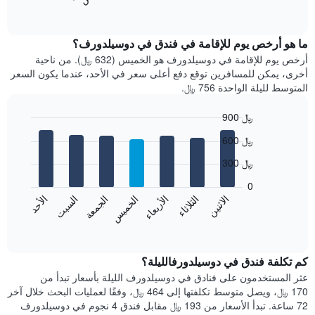
المخطط
End
of
التالي
interactive
متوسط
chart
سعر
ما هو أرخص يوم للإقامة في فندق في دوسيلدورف؟
غرفة
أرخص يوم للإقامة في دوسيلدورف هو الخميس (632 ﷼). من ناحية
كل
أخرى، يمكن للمسافرين توقع دفع أعلى سعر في الأحد، عندما يكون السعر
شهر
المتوسط لليلة الواحدة 756 ﷼.
يتضمن
المخطط
900 ﷼
1
Bar
محور
Chart
600 ﷼
graphic.
chart
X
with
الذي
300 ﷼
7
يعرض
bars.
0
الشهور.
الاثنين
الثلاثاء
الأربعاء
الخميس
الجمعة
السبت
الأحد
يتضمن
يعرض
المخطط
المخطط
End
التالي
of
التالي
interactive
1
متوسط
chart
محور
سعر
كم تكلفة فندق في دوسيلدورفالليلة؟
Y
غرفة
عثر المستخدمون على فنادق في دوسيلدورف الليلة بأسعار تبدأ من
الذي
كل
170 ﷼، ويصل متوسط تكلفتها إلى 464 ﷼، وفقًا لعمليات البحث خلال آخر
يعرض
يوم
72 ساعة. تبدأ الأسعار من 193 ﷼ مقابل فندق 4 نجوم في دوسيلدورف
متوسط
في