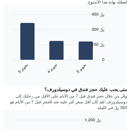
لعطلة نهاية هذا الأسبوع.
مع
التصنيف
450 ﷼
حسب
النجوم
Bar
Chart
graphic.
يتضمن
chart
300 ﷼
with
المخطط
3
1
bars.
محور
150 ﷼
X
يعرض
التي
المخطط
تعرض
0
التالي
فئات
ن
م
ن
م
ن
م
متوسط
الفنادق
4
ج
و
3
ج
و
5
ج
و
End
سعر
بالنجوم.
of
الغرفة
interactive
يتضمن
خلال
chart
المخطط
متى يجب عليك حجز فندق في دوسيلدورف؟
عطلة
1
نهاية
وفّر من خلال حجز فندق قبل 7 من الأيام على الأقل من رحلتك إلى
محور
هذا
دوسيلدورف. لقد كان أقل سعر عُثر عليه عند الحجز قبل 7 من الأيام هو
Y
الأسبوع
383 ﷼ في الليلة.
الذي
الذي
يعرض
عُثر
متوسط
1,200 ﷼
عليه
سعر
Line
Chart
خلال