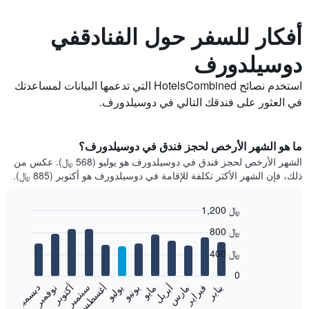
أفكار للسفر حول الفنادقفي
دوسيلدورف
استخدم نصائح HotelsCombined التي تدعمها البيانات لمساعدتك
في العثور على فندقك التالي في دوسيلدورف.
ما هو الشهر الأرخص لحجز فندق في دوسيلدورف؟
الشهر الأرخص لحجز فندق في دوسيلدورف هو يوليو (568 ﷼). عكس من
ذلك، فإن الشهر الأكثر تكلفة للإقامة في دوسيلدورف هو أكتوبر (885 ﷼).
1,200 ﷼
Bar
Chart
800 ﷼
graphic.
chart
with
400 ﷼
12
bars.
0
فبراير
مايو
أغسطس
نوفمبر
يناير
أبريل
يوليو
أكتوبر
مارس
يونيو
سبتمبر
ديسمبر
يعرض