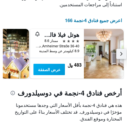
عدد
يعرض
استناداً إلى مراجعات المستخدمين.
الأيام
متوسط
قبل
سعر
غرفة
الإقامة
اعرض جميع فنادق 4-نجمة 166
في
يتضمن
عطلة
المخطط
نهاية
التالي
هوتل فيلا فالكينبيرج
1
هذا
4 نجوم
ممتاز 8.6
محور
الأسبوع
Arnheimer Straße 36-40, دوسيلدورف, ولاية شمال الراين وستفاليا, ألمانيا
Y
خلال
8.9 كيلومتر عن وسط المدينة
آخر
الذي
3
يعرض
483 ﷼
أيام
متوسط
عرض الصفقة
سعر
غرفة
أرخص فنادق 4-نجمة في دوسيلدورف
هذه هي فنادق 4-نجمة بأقل الأسعار التي وجدها مستخدمونا
مؤخرًا في دوسيلدورف. قد تختلف الأسعار بناءً على التواريخ
المختارة وموقع الفندق.