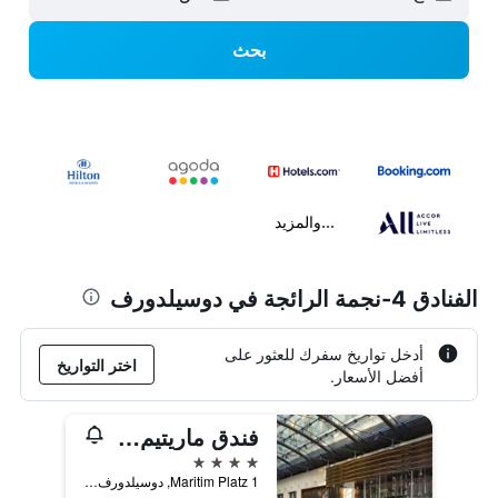
بحث
...والمزيد
الفنادق 4-نجمة الرائجة في دوسيلدورف
أدخل تواريخ سفرك للعثور على
اختر التواريخ
أفضل الأسعار.
فندق ماريتيم دوسلدورف
4 نجوم
Maritim Platz 1, دوسيلدورف, ولاية شمال الراين وستفاليا, ألمانيا