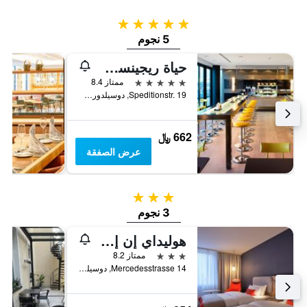
5 نجوم
5 نجوم
حياة ريجينسي دوسيلدورف
5 نجوم
ممتاز 8.4
Speditionstr. 19, دوسيلدورف, ولاية شمال الراين وستفاليا, ألمانيا
662 ﷼
عرض الصفقة
3 نجوم
3 نجوم
هوليداي إن إكسبرس دي آ تا يدجي هوفا اس ي تيا ام رتث ي باي آيتش جي
3 نجوم
ممتاز 8.2
Mercedesstrasse 14, دوسيلدورف, ولاية شمال الراين وستفاليا, ألمانيا