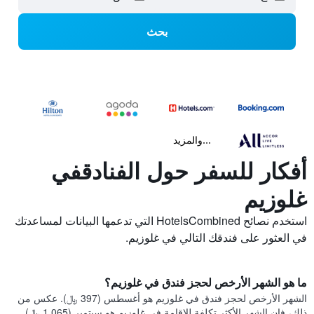
بحث
...والمزيد
أفكار للسفر حول الفنادقفي
غلوزيم
استخدم نصائح HotelsCombined التي تدعمها البيانات لمساعدتك
في العثور على فندقك التالي في غلوزيم.
ما هو الشهر الأرخص لحجز فندق في غلوزيم؟
الشهر الأرخص لحجز فندق في غلوزيم هو أغسطس (397 ﷼). عكس من
ذلك، فإن الشهر الأكثر تكلفة للإقامة في غلوزيم هو سبتمبر (1,065 ﷼).