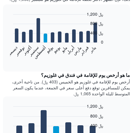
1,200 ﷼
Bar
Chart
800 ﷼
graphic.
chart
with
400 ﷼
12
bars.
0
فبراير
مايو
أغسطس
نوفمبر
يناير
أبريل
يوليو
أكتوبر
مارس
يونيو
سبتمبر
ديسمبر
يعرض
المخطط
End
of
التالي
interactive
متوسط
chart
سعر
ما هو أرخص يوم للإقامة في فندق في غلوزيم؟
غرفة
أرخص يوم للإقامة في غلوزيم هو الخميس (403 ﷼). من ناحية أخرى،
كل
يمكن للمسافرين توقع دفع أعلى سعر في الجمعة، عندما يكون السعر
شهر
المتوسط لليلة الواحدة 1,065 ﷼.
يتضمن
المخطط
1,200 ﷼
1
Bar
محور
Chart
800 ﷼
graphic.
chart
X
with
الذي
400 ﷼
7
يعرض
bars.