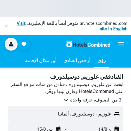
ar.hotelscombined.com
متوفر أيضاً باللغة الإنجليزية.
Visit
site in English
رؤى
أرخص الفنادق
أين مكان الإقامة
الفنادقفي غلوزيم, دوسيلدورف
ابحث عن غلوزيم، دوسيلدورف فنادق من مئات مواقع السفر
على HotelsCombined وقارن بينها ووفّر.
2 من الضيوف، غرفة واحدة
غلوزيم - دوسيلدورف، ألمانيا
ج 14/8
-
س 15/8