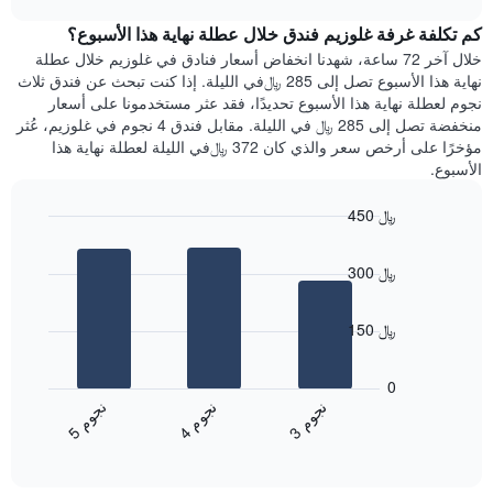
1
هذه
chart
محور
كم تكلفة غرفة غلوزيم فندق خلال عطلة نهاية هذا الأسبوع؟
الليلة
Y
الذي
خلال آخر 72 ساعة، شهدنا انخفاض أسعار فنادق في غلوزيم خلال عطلة
الذي
عُثر
نهاية هذا الأسبوع تصل إلى 285 ﷼في الليلة. إذا كنت تبحث عن فندق ثلاث
يعرض
عليه
نجوم لعطلة نهاية هذا الأسبوع تحديدًا، فقد عثر مستخدمونا على أسعار
متوسط
خلال
منخفضة تصل إلى 285 ﷼ في الليلة. مقابل فندق 4 نجوم في غلوزيم، عُثر
سعر
آخر
مؤخرًا على أرخص سعر والذي كان 372 ﷼في الليلة لعطلة نهاية هذا
غرفة
3
الأسبوع.
أيام
مع
450 ﷼
التصنيف
Bar
حسب
Chart
graphic.
chart
النجوم
300 ﷼
with
يتضمن
3
المخطط
bars.
1
150 ﷼
محور
يعرض
X
المخطط
0
التي
التالي
ن
م
ن
م
ن
م
تعرض
متوسط
4
ج
و
3
ج
و
5
ج
و
فئات
End
سعر
of
الفنادق
الغرفة
interactive
بالنجوم.
خلال
chart