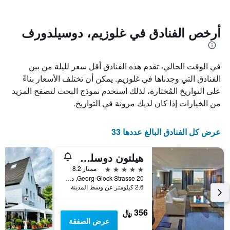
يتضمن
بالنجوم.
يتضمن
المخطط
1
المخطط
أرخص الفنادق في غلوزيم، دوسيلدورف
1
محور
X
محور
Y
الذي
في الوقت الحالي، تقدم هذه الفنادق أقل سعر لليلة من بين
الذي
يعرض
عدد
يعرض
الفنادق التي وجدناها في غلوزيم. يمكن أن تختلف الأسعار بناءً
الأيام
متوسط
على التواريخ المُختارة، لذلك استخدم نموذج البحث لتصفح المزيد
قبل
سعر
من الخيارات إذا كان لديك مرونة في التواريخ.
غرفة
الإقامة
في
يتضمن
عطلة
المخطط
عرض كل الفنادق البالغ عددها 33
نهاية
التالي
1
هذا
محور
الأسبوع
هيلتون دوسلدورف
Y
خلال
5 نجوم
ممتاز 8.2
آخر
الذي
Georg-Glock Strasse 20, دوسيلدورف, ولاية شمال الراين وستفاليا, ألمانيا
3
يعرض
2.6 كيلومتر عن وسط المدينة
أيام
متوسط
سعر
356 ﷼
غرفة
عرض الصفقة