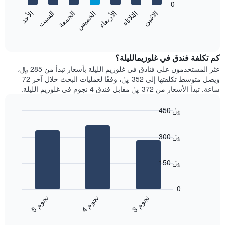
0
الشهور.
الاثنين
الخميس
الأحد
الأربعاء
السبت
الثلاثاء
الجمعة
يتضمن
يعرض
المخطط
المخطط
End
التالي
of
التالي
interactive
1
متوسط
chart
محور
سعر
كم تكلفة فندق في غلوزيمالليلة؟
Y
غرفة
عثر المستخدمون على فنادق في غلوزيم الليلة بأسعار تبدأ من 285 ﷼،
الذي
كل
ويصل متوسط تكلفتها إلى 352 ﷼، وفقًا لعمليات البحث خلال آخر 72
يعرض
يوم
ساعة. تبدأ الأسعار من 372 ﷼ مقابل فندق 4 نجوم في غلوزيم الليلة.
متوسط
في
سعر
الأسبوع
450 ﷼
غرفة
يتضمن
Bar
المخطط
Chart
graphic.
chart
1
300 ﷼
with
محور
3
X
bars.
الذي
150 ﷼
يعرض
يعرض
أيام
المخطط
0
الأسبوع.
التالي
ن
م
ن
م
ن
م
يتضمن
متوسط
4
ج
و
3
ج
و
5
ج
و
المخطط
End
سعر
of
التالي
الغرفة
interactive