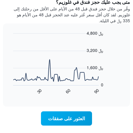
يتضمن
متى يجب عليك حجز فندق في غلوزيم؟
عطلة
المخطط
نهاية
وفّر من خلال حجز فندق قبل 48 من الأيام على الأقل من رحلتك إلى
1
هذا
غلوزيم. لقد كان أقل سعر عُثر عليه عند الحجز قبل 48 من الأيام هو
محور
الأسبوع
335 ﷼ في الليلة.
Y
الذي
الذي
عُثر
4,800 ﷼
يعرض
عليه
متوسط
Line
Chart
خلال
graphic.
chart
سعر
آخر
with
3,200 ﷼
الغرفة
3
90
هذه
أيام
data
الليلة
points.
مع
1,600 ﷼
الذي
التصنيف
عُثر
حسب
يعرض
عليه
النجوم
المخطط
0
خلال
التالي
يتضمن
60
90
30
آخر
كيفية
المخطط
End
3
of
1
تغير
interactive
أيام
سعر
محور
chart
X
غرفة
عند
الذي
العثور على صفقات
يعرض
اقتراب
تاريخ
فئات
الإقامة
الفنادق