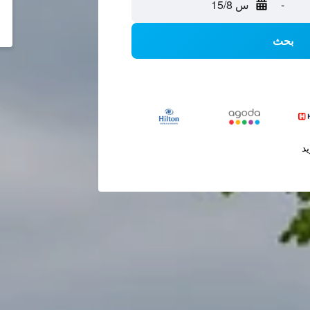
-
س 15/8
بحث
يد