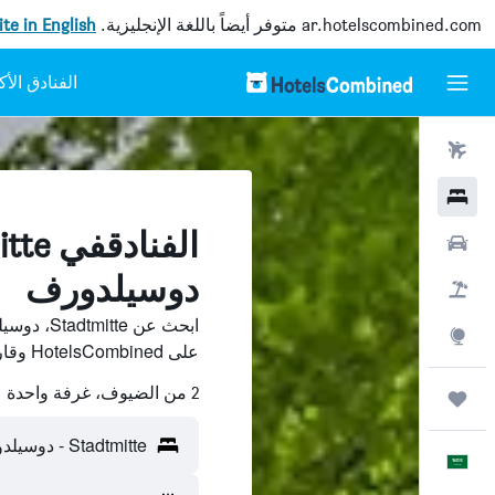
ar.hotelscombined.com
متوفر أيضاً باللغة الإنجليزية.
site in English
رحلات طيران
فنادق
سيارات
دوسيلدورف
حزم العروض
ابحث عن e
استكشاف
على HotelsCombined وقارن بينها ووفّر.
2 من الضيوف، غرفة واحدة
رحلات
Stadtmitte - دوسيلدورف، ألمانيا
العَرَبِيَّة