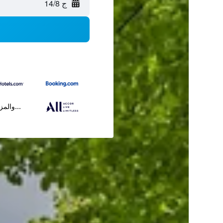
ج 14/8
...والمز