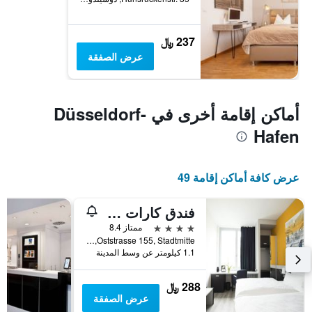
237 ﷼
عرض الصفقة
أماكن إقامة أخرى في Düsseldorf-
Hafen
عرض كافة أماكن إقامة 49
فندق كارات دوسلدورف سيتي
4 نجوم
ممتاز 8.4
Oststrasse 155, Stadtmitte, دوسيلدورف, ولاية شمال الراين وستفاليا, ألمانيا
1.1 كيلومتر عن وسط المدينة
288 ﷼
عرض الصفقة