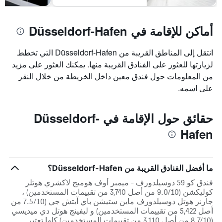
أماكن للإقامة في Düsseldorf-Hafen
انتقل إلى المناطق القريبة من Düsseldorf-Hafen التي تخطط
لزيارتها للعثور على الفنادق القريبة منها. يمكنك العثور على مزيد
من المعلومات حول فندق معين داخل الخريطة من خلال النقر
على اسمه.
حقائق حول الإقامة في Düsseldorf-
Hafen
ما أفضل الفنادق القريبة من Düsseldorf-Hafen؟
فندق كو 59 دوسيلدورف - ميمبر أوف هوميج لاكشري هوتلز
كوليكشن (9.0/10 من أصل 3,740 من تقييمات المستخدمين) ،
جارنر هوتل دوسيلدورف ماين ستيشن باي آيتش جي (7.5/10 من
أصل 5,422 من تقييمات المستخدمين) و ليفينج هوتل دي ميديسي
(8.7/10 من أصل 3,110 من تقييمات المستخدمين) كلها تعتبر