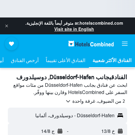
ar.hotelscombined.com
متوفر أيضاً باللغة الإنجليزية.
Visit site in English
الفنادق الأعلى تقييماً
أرخص الفنادق
أي
الفنادقبجانب Düsseldorf-Hafen, دوسيلدورف
ابحث عن فنادق بجانب Düsseldorf-Hafen من مئات مواقع
السفر على HotelsCombined وقارن بينها ووفّر.
2 من الضيوف، غرفة واحدة
Düsseldorf-Hafen - دوسيلدورف، ألمانيا
خ 13/8
-
ج 14/8