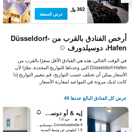
362 ﷼
عرض الصفقة
أرخص الفنادق بالقرب من Düsseldorf-
Hafen، دوسيلدورف
في الوقت الحالي، هذه هي الفنادق الأقل سعرًا بالقرب من
Düsseldorf-Hafen التي وجدناها للتواريخ المحددة. نظرًا لأن
الأسعار يمكن أن تختلف حسب التواريخ، قم بتغيير التواريخ إذا
كانت لديك مرونة في المواعيد لمقارنة الأسعار.
عرض كل الفنادق البالغ عددها 49
إيه & أو دوسلدورف هاوبتبانهوف
2 نجمتين
جيد 7.0
Corneliusstraße 9, دوسيلدورف, ولاية شمال الراين وستفاليا, ألمانيا
1.5 كيلومتر عن وسط المدينة