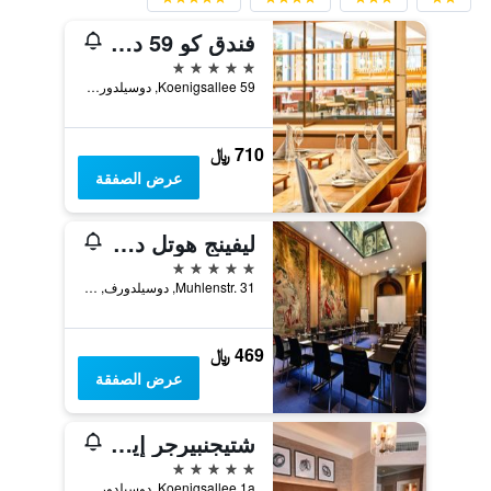
فندق كو 59 دوسيلدورف - ميمبر أوف هوميج لاكشري هوتلز كوليكشن
5 نجوم
Koenigsallee 59, دوسيلدورف, ولاية شمال الراين وستفاليا, ألمانيا
710 ﷼
عرض الصفقة
ليفينج هوتل دي ميديسي
5 نجوم
Muhlenstr. 31, دوسيلدورف, ولاية شمال الراين وستفاليا, ألمانيا
469 ﷼
عرض الصفقة
شتيجنبيرجر إيكون بارك هوتل دوسلدورف
5 نجوم
Koenigsallee 1a, دوسيلدورف, ولاية شمال الراين وستفاليا, ألمانيا