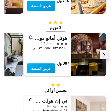
710 ﷼
عرض الصفقة
3 نجوم
3 نجوم
هوتل أمانو دوسيلدورف
3 نجوم
ممتاز 8.2
Graf-Adolf -Strasse 60, دوسيلدورف, ولاية شمال الراين وستفاليا, ألمانيا
307 ﷼
عرض الصفقة
2 نجمتين
نجمتين أو أقل
تي إن هولت دوسلدورف
2 نجمتين
جيد 6.2
Hunsrückenstr. 35, دوسيلدورف, ولاية شمال الراين وستفاليا, ألمانيا