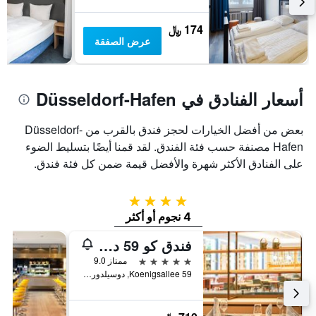
174 ﷼
عرض الصفقة
أسعار الفنادق في Düsseldorf-Hafen
بعض من أفضل الخيارات لحجز فندق بالقرب من Düsseldorf-
Hafen مصنفة حسب فئة الفندق. لقد قمنا أيضًا بتسليط الضوء
على الفنادق الأكثر شهرة والأفضل قيمة ضمن كل فئة فندق.
4 نجوم
4 نجوم أو أكثر
فندق كو 59 دوسيلدورف - ميمبر أوف هوميج لاكشري هوتلز كوليكشن
5 نجوم
ممتاز 9.0
Koenigsallee 59, دوسيلدورف, ولاية شمال الراين وستفاليا, ألمانيا