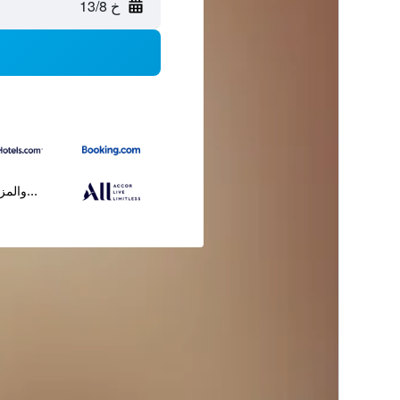
خ 13/8
...والمز