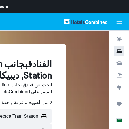
.com
رحلات طيران
فنادق
ال
سيارات
Station, ديبيكا
حزم العروض
استكشاف
السفر على HotelsCombined وقارن بينها ووفّر.
2 من الضيوف، غرفة واحدة
رحلات
العَرَبِيَّة