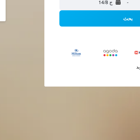
-
ج 14/8
بحث
يد