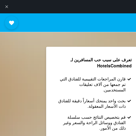
تعرف على سبب حب المسافرين لـ
HotelsCombined
قارن المراجعات التقييمية للفنادق التي
تم جمعها من آلاف تعليقات
المستخدمين.
بحث واحد يمنحك أسعاراً دقيقة للفنادق
ذات الأسعار المعقولة.
قم بتخصيص النتائج حسب سلسلة
الفنادق ووسائل الراحة والسعر وغير
ذلك من الأمور.