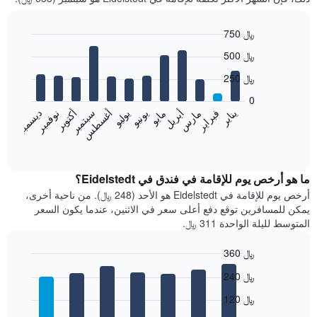
750 ﷼
Bar
Chart
500 ﷼
graphic.
chart
with
250 ﷼
12
bars.
0
فبراير
مايو
أغسطس
نوفمبر
يناير
أبريل
يوليو
أكتوبر
مارس
يونيو
سبتمبر
ديسمبر
يعرض
المخطط
End
of
التالي
interactive
متوسط
chart
سعر
ما هو أرخص يوم للإقامة في فندق في Eidelstedt؟
غرفة
أرخص يوم للإقامة في Eidelstedt هو الأحد (248 ﷼). من ناحية أخرى،
كل
يمكن للمسافرين توقع دفع أعلى سعر في الاثنين، عندما يكون السعر
شهر
المتوسط لليلة الواحدة 311 ﷼.
يتضمن
المخطط
360 ﷼
1
Bar
محور
Chart
240 ﷼
graphic.
chart
X
with
الذي
120 ﷼
7
يعرض
bars.