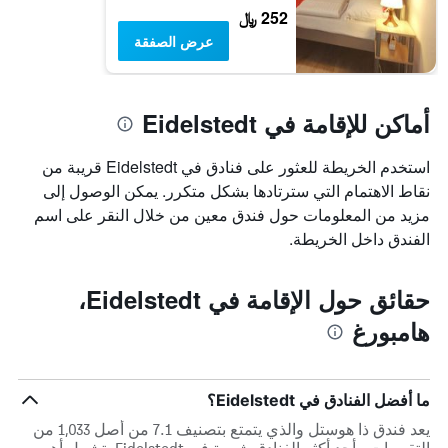
252 ﷼
عرض الصفقة
أماكن للإقامة في Eidelstedt
استخدم الخريطة للعثور على فنادق في Eidelstedt قريبة من
نقاط الاهتمام التي سترتادها بشكل متكرر. يمكن الوصول إلى
مزيد من المعلومات حول فندق معين من خلال النقر على اسم
الفندق داخل الخريطة.
حقائق حول الإقامة في Eidelstedt،
هامبورغ
ما أفضل الفنادق في Eidelstedt؟
يعد فندق ذا هوستل والذي يتمتع بتصنيف 7.1 من أصل 1,033 من