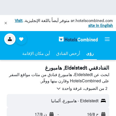
ar.hotelscombined.com
متوفر أيضاً باللغة الإنجليزية.
Visit
site in English
رؤى
أرخص الفنادق
أين مكان الإقامة
الفنادقفي Eidelstedt, هامبورغ
ابحث عن Eidelstedt، هامبورغ فنادق من مئات مواقع السفر
على HotelsCombined وقارن بينها ووفّر.
2 من الضيوف، غرفة واحدة
Eidelstedt - هامبورغ، ألمانيا
ح 16/8
-
ن 17/8