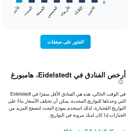
0
الشهور.
الاثنين
الثلاثاء
الأربعاء
الخميس
الجمعة
السبت
الأحد
يتضمن
يعرض
المخطط
المخطط
End
التالي
of
التالي
interactive
1
متوسط
chart
محور
سعر
Y
غرفة
العثور على صفقات
الذي
كل
يعرض
يوم
متوسط
في
سعر
الأسبوع
غرفة
يتضمن
المخطط
أرخص الفنادق في Eidelstedt، هامبورغ
1
محور
X
في الوقت الحالي، هذه هي الفنادق الأقل سعرًا في Eidelstedt
الذي
يعرض
التي وجدناها للتواريخ المحددة. يمكن أن تختلف الأسعار بناءً على
أيام
التواريخ المُختارة، لذلك استخدم نموذج البحث لتصفح المزيد من
الأسبوع.
الخيارات إذا كان لديك مرونة في التواريخ.
يتضمن
المخطط
التالي