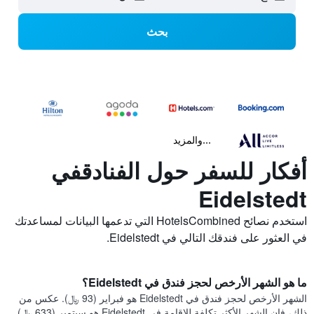
بحث
...والمزيد
أفكار للسفر حول الفنادقفي
Eidelstedt
استخدم نصائح HotelsCombined التي تدعمها البيانات لمساعدتك
في العثور على فندقك التالي في Eidelstedt.
ما هو الشهر الأرخص لحجز فندق في Eidelstedt؟
الشهر الأرخص لحجز فندق في Eidelstedt هو فبراير (93 ﷼). عكس من
ذلك، فإن الشهر الأكثر تكلفة للإقامة في Eidelstedt هو سبتمبر (633 ﷼).