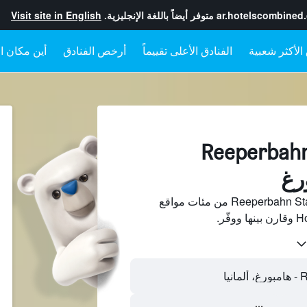
ar.hotelscombined
متوفر أيضاً باللغة الإنجليزية.
Visit site in English
الفنادق الأعلى تقييماً
أرخص الفنادق
أين مكان ال
فنادقبجانب Reeperbahn
ابحث عن فنادق بجانب Reeperbahn Station من مئات مواقع