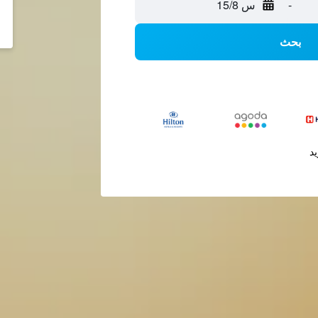
-
س 15/8
بحث
يد