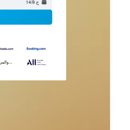
ج 14/8
...والمز