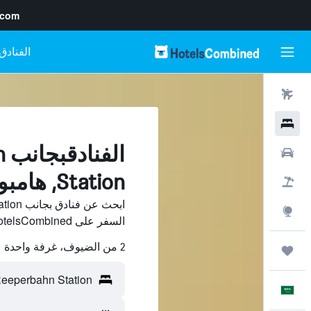
.com
رحلات طيران
فنادق
ال
سيارات
Station, هامبورغ
حزم العروض
استكشاف
السفر على HotelsCombined وقارن بينها ووفّر.
2 من الضيوف، غرفة واحدة
رحلات
العَرَبِيَّة