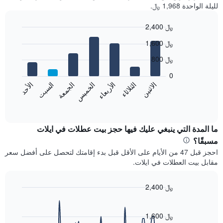
لليلة الواحدة 1,968 ﷼.
2,400 ﷼
Bar
Chart
1,600 ﷼
graphic.
chart
with
800 ﷼
7
bars.
0
الاثنين
الخميس
الأحد
الأربعاء
السبت
الثلاثاء
الجمعة
يعرض
المخطط
End
of
التالي
interactive
متوسط
chart
سعر
ما المدة التي ينبغي عليك فيها حجز بيت عطلات في ايلات
غرفة
مسبقًا؟
كل
احجز قبل 47 من الأيام على الأقل قبل بدء إقامتك لتحصل على أفضل سعر
يوم
مقابل بيت العطلات في ايلات.
في
الأسبوع
يتضمن
2,400 ﷼
المخطط
Line
Chart
1
graphic.
chart
محور
with
1,600 ﷼
X
90