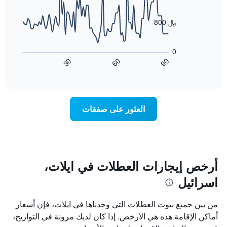
data
الذي
points.
يعرض
800 ﷼
أيام
يعرض
الأسبوع.
المخطط
يتضمن
0
التالي
المخطط
60
90
30
كيفية
End
التالي
of
تغير
1
interactive
سعر
chart
محور
غرفة
Y
عند
الذي
العثور على صفقات
اقتراب
يعرض
تاريخ
متوسط
الإقامة
سعر
يتضمن
غرفة
المخطط
1
أرخص إيجارات العطلات في ايلات،
محور
اسرائيل
X
الذي
يعرض
من بين جميع بيوت العطلات التي وجدناها في ايلات، فإن أسعار
عدد
أماكن الإقامة هذه هي الأرخص. إذا كان لديك مرونة في التواريخ،
الأيام