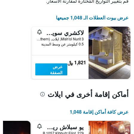
قم بتغيير التواريخ المُختارة لمقارنة الأسعار.
قبل
الإقامة
يتضمن
عرض بيوت العطلات الـ 1,048 جميعها
المخطط
التالي
1
لاكشري سويت باي ذا بول
محور
3 Mish'ol Nurit, ايلات, HaDarom (Southern), اسرائيل
Y
0.5 كيلومتر عن وسط المدينة
الذي
يعرض
متوسط
1,821 ﷼
سعر
عرض
غرفة
الصفقة
أماكن إقامة أخرى في ايلات
عرض كافة أماكن إقامة 1,048
يو سبلاش ريزورت هوتل إيلات
P.O.B 1057 Kibbutz Eilot, 279, ايلات, HaDarom (Southern), اسرائيل