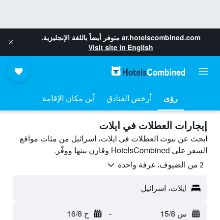
ar.hotelscombined.com
متوفر أيضاً باللغة الإنجليزية.
Visit site in English
رؤى
أرخص الفنادق
أين مكان الإقامة
إيجارات العطلات في ايلات
ابحث عن بيوت العطلات في ايلات، اسرائيل من مئات مواقع
السفر على HotelsCombined وقارن بينها ووفّر.
2 من الضيوف، غرفة واحدة
ايلات، اسرائيل
س 15/8
-
ح 16/8