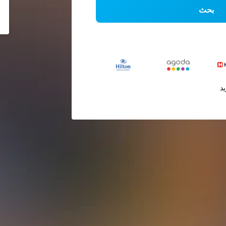
بحث
يد