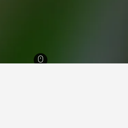
 الوسطى
15,346
إلاتوشوري
19
 في إلاتوشوري