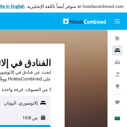
ar.hotelscombined.com
متوفر أيضاً باللغة الإنجليزية.
site in English
رحلات طيران
فنادق
الفنادق في إل
سيارات
ابحث عن فنادق في إلاتوشور
حزم العروض
على HotelsCombined ووفّر.
استكشاف
2 من الضيوف، غرفة واحدة
رحلات
إلاتوشوري، اليونان
س 15/8
العَرَبِيَّة