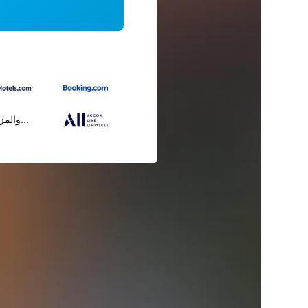
...والمز