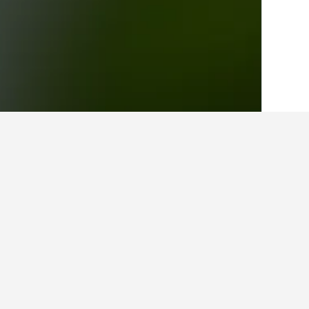
الصفحة الرئيسية
ألمانيا
303,533
بادن - فو
حقائق حول الإقامة 
ما هي المدن الأخرى التي يمكنك الإقامة
بالإضافة إلى إمينغين-ليبتينغين، يختار ا