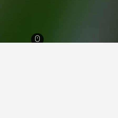
رتمبيرغ
28,270
إمينغين-ليبتينغين
11
في إمينغين-ليبتينغين
 فيها عند زيارة بادن - فورتمبيرغ؟
لمسافرون زيارة هيدلبرغ عند زيارة بادن - فورتمبيرغ. يعد بادين-بادين أيضاً