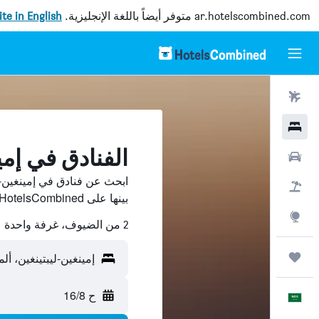
ar.hotelscombined.com
متوفر أيضاً باللغة الإنجليزية.
site in English
رحلات طيران
فنادق
الفنادق في إمي
سيارات
ابحث عن فنادق في إمينغين-
حزم العروض
بينها على HotelsCombined ووفّر.
استكشاف
2 من الضيوف، غرفة واحدة
رحلات
إمينغين-ليبتينغين، ألما
ح 16/8
العَرَبِيَّة