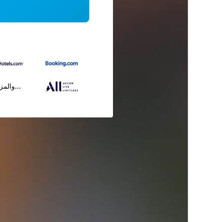
...والمز