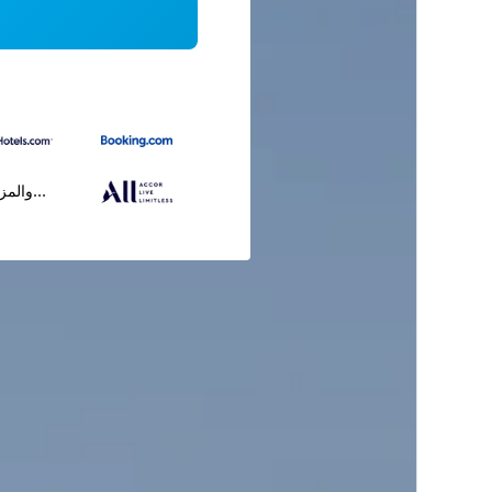
...والمز