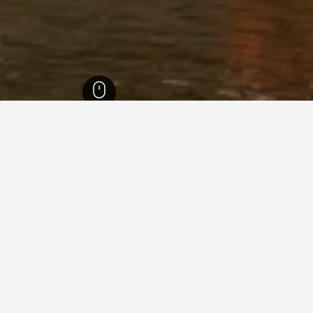
انشيده
57
يجارات العطلات في انشيده
لات في انشيده؟
ما المدة التي ينبغي عليك فيه
أرخص يوم للإقامة في انشيده هو الاثنين (362 ﷼). من ناحية أخرى، يمكن للمسافرين
احجز قبل 40 من الأيام
السعر المتوسط لليلة الواحدة 534 ﷼.
بيت العطلات في انشيده.