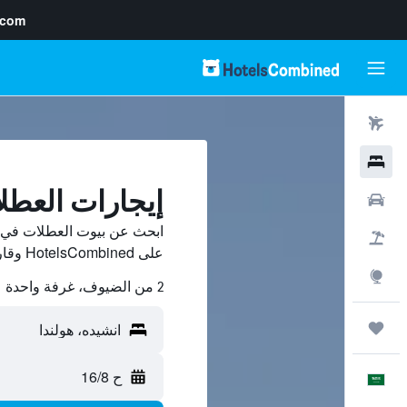
.com
رحلات طيران
فنادق
إيجارات العطل
سيارات
ابحث عن بيوت العطلات في ا
حزم العروض
على HotelsCombined وقارن بينها ووفّر.
استكشاف
2 من الضيوف، غرفة واحدة
رحلات
ح 16/8
العَرَبِيَّة