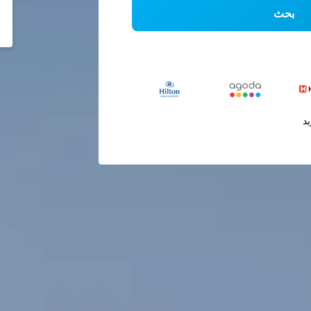
بحث
يد