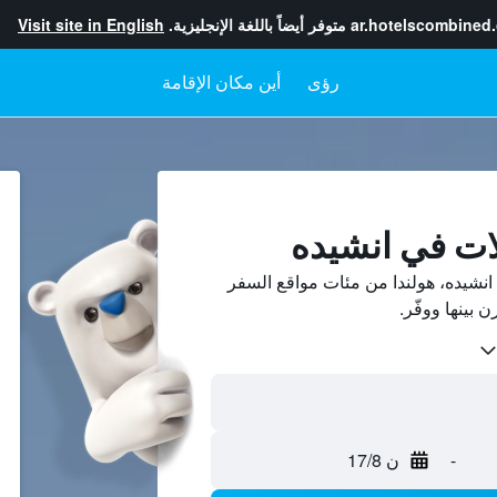
ar.hotelscombined
متوفر أيضاً باللغة الإنجليزية.
Visit site in English
رؤى
أين مكان الإقامة
ات في انشيده
نشيده، هولندا من مئات مواقع السفر
-
ن 17/8