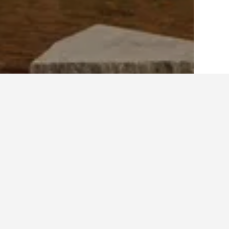
الصفحة الرئيسية
هولندا
37,122
انشيده
100
أفكار حول السفر لإ
استخدم نصائحنا المستندة إلى بيانات HotelsCombined لمساعدتك في العثور على إيجار إجازتك القادمة في انشيده.
ما هو أرخص يوم للإقامة في بيت عط
توقع دفع أعلى سعر في الثلاثاء، عندما يكون 