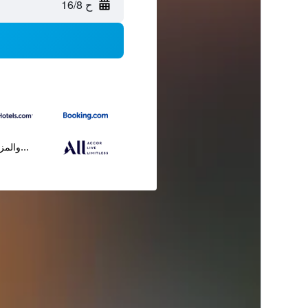
ح 16/8
...والمز