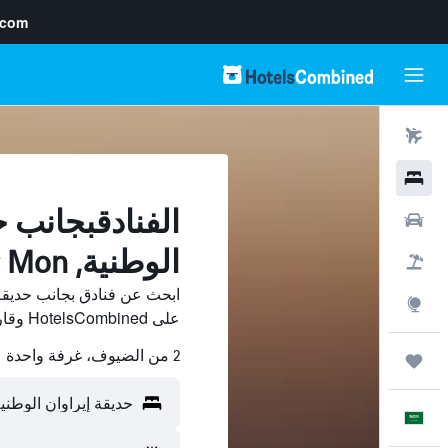
.com
رحلات طيران
فنادق
الفنادقبجانب ح
سيارات
الوطنية, Ban Tha Thong Mon
حزم العروض
ابحث عن فنادق بجانب حديقة
استكشاف
على HotelsCombined وقارن بينها ووفّر.
2 من الضيوف، غرفة واحدة
رحلات
العَرَبِيَّة