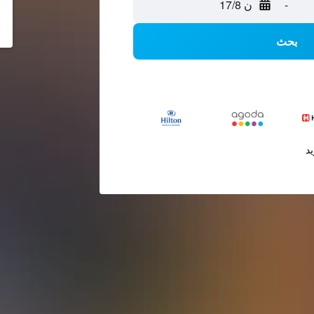
-
ن 17/8
بحث
يد