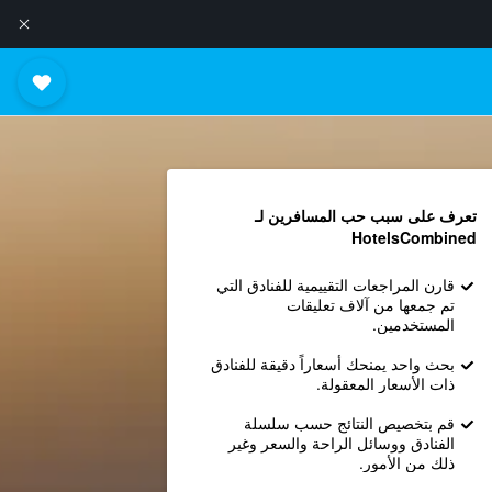
تعرف على سبب حب المسافرين لـ
HotelsCombined
قارن المراجعات التقييمية للفنادق التي
تم جمعها من آلاف تعليقات
المستخدمين.
بحث واحد يمنحك أسعاراً دقيقة للفنادق
ذات الأسعار المعقولة.
قم بتخصيص النتائج حسب سلسلة
الفنادق ووسائل الراحة والسعر وغير
ذلك من الأمور.