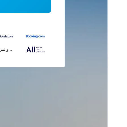
...والمز