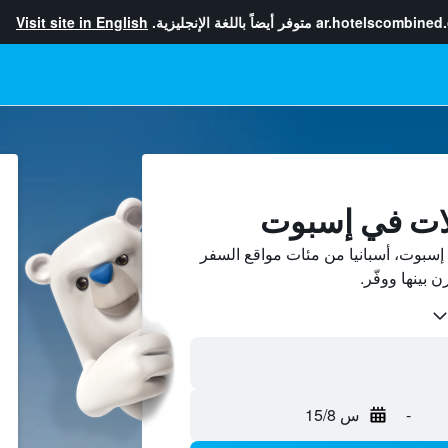
ar.hotelscombined
متوفر أيضاً باللغة الإنجليزية.
Visit site in English
لات في إسبوت
سبوت، أسبانيا من مئات مواقع السفر
-
س 15/8