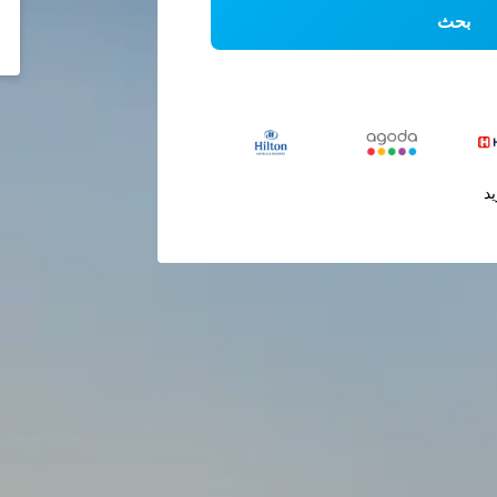
بحث
يد