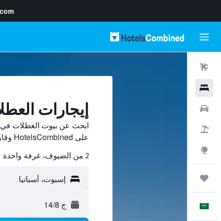
.com
رحلات طيران
فنادق
إيجارات العط
سيارات
ابحث عن بيوت العطلات في إ
حزم العروض
على HotelsCombined وقارن بينها ووفّر.
استكشاف
2 من الضيوف، غرفة واحدة
رحلات
ج 14/8
العَرَبِيَّة