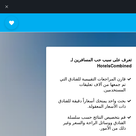
تعرف على سبب حب المسافرين لـ
HotelsCombined
قارن المراجعات التقييمية للفنادق التي
تم جمعها من آلاف تعليقات
المستخدمين.
بحث واحد يمنحك أسعاراً دقيقة للفنادق
ذات الأسعار المعقولة.
قم بتخصيص النتائج حسب سلسلة
الفنادق ووسائل الراحة والسعر وغير
ذلك من الأمور.