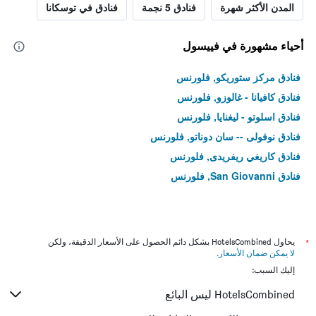
المدن الأكثر شهرة
فنادق 5 نجمة
فنادق في توسكانا
أحياء مشهورة في فييسول
فنادق مركز ستوريكو, فلورنس
فنادق كافيانا - غالوزو, فلورنس
فنادق اسلوتو - ليغنايا, فلورنس
فنادق نوفولى -- سان دوناتو, فلورنس
فنادق كاريغي ريفريدى, فلورنس
فنادق San Giovanni, فلورنس
*
يحاول HotelsCombined بشكل دائم الحصول على الأسعار الدقيقة، ولكن
لا يمكن ضمان الأسعار
.
إليك السبب:
HotelsCombined ليس البائع