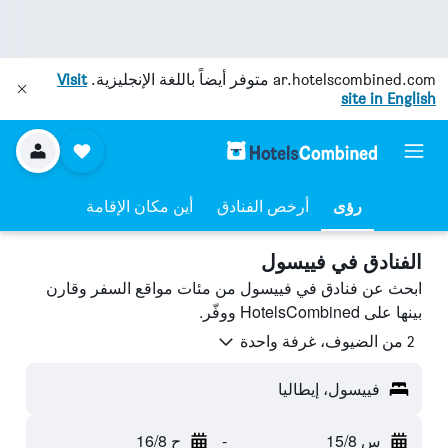
ar.hotelscombined.com
متوفر أيضاً باللغة الإنجليزية.
Visit
site in English
رؤى
أرخص الفنادق
أين مكان الإقامة
الفنادق في فييسول
ابحث عن فنادق في فييسول من مئات مواقع السفر وقارن
بينها على HotelsCombined ووفّر.
2 من الضيوف، غرفة واحدة
فييسول، إيطاليا
س 15/8
-
ح 16/8