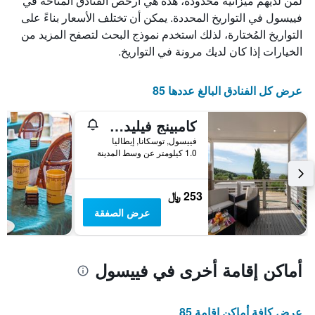
لمن لديهم ميزانية محدودة، هذه هي أرخص الفنادق المتاحة في
X
الذي
فييسول في التواريخ المحددة. يمكن أن تختلف الأسعار بناءً على
يعرض
التواريخ المُختارة، لذلك استخدم نموذج البحث لتصفح المزيد من
أيام
الخيارات إذا كان لديك مرونة في التواريخ.
الأسبوع.
يتضمن
المخطط
عرض كل الفنادق البالغ عددها 85
التالي
1
كامبينج فيليدج بانوراميكو فيسول
محور
Y
فييسول, توسكانا, إيطاليا
الذي
1.0 كيلومتر عن وسط المدينة
يعرض
متوسط
سعر
253 ﷼
غرفة
عرض الصفقة
أماكن إقامة أخرى في فييسول
عرض كافة أماكن إقامة 85