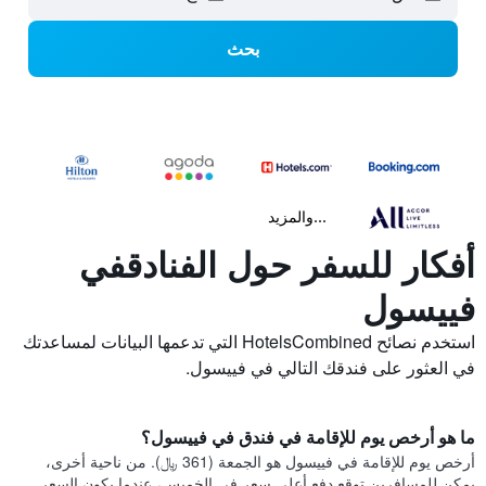
بحث
...والمزيد
أفكار للسفر حول الفنادقفي
فييسول
استخدم نصائح HotelsCombined التي تدعمها البيانات لمساعدتك
في العثور على فندقك التالي في فييسول.
ما هو أرخص يوم للإقامة في فندق في فييسول؟
أرخص يوم للإقامة في فييسول هو الجمعة (361 ﷼). من ناحية أخرى،
يمكن للمسافرين توقع دفع أعلى سعر في الخميس، عندما يكون السعر