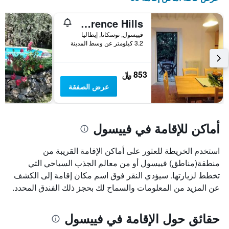
Fattoria il Leccio Fienile on Florence Hills
فييسول, توسكانا, إيطاليا
3.2 كيلومتر عن وسط المدينة
853 ﷼
عرض الصفقة
أماكن للإقامة في فييسول
استخدم الخريطة للعثور على أماكن الإقامة القريبة من
منطقة(مناطق) فييسول أو من معالم الجذب السياحي التي
تخطط لزيارتها. سيؤدي النقر فوق اسم مكان إقامة إلى الكشف
عن المزيد من المعلومات والسماح لك بحجز ذلك الفندق المحدد.
حقائق حول الإقامة في فييسول