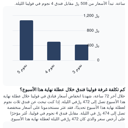
ساعة. تبدأ الأسعار من 508 ﷼ مقابل فندق 4 نجوم في فولينا الليلة.
1,200 ﷼
Bar
Chart
graphic.
chart
800 ﷼
with
3
bars.
400 ﷼
يعرض
المخطط
0
التالي
ن
م
ن
م
ن
م
متوسط
4
ج
و
3
ج
و
5
ج
و
End
سعر
of
الغرفة
interactive
هذه
chart
كم تكلفة غرفة فولينا فندق خلال عطلة نهاية هذا الأسبوع؟
الليلة
الذي
خلال آخر 72 ساعة، شهدنا انخفاض أسعار فنادق في فولينا خلال عطلة نهاية
عُثر
هذا الأسبوع تصل إلى 472 ﷼في الليلة. إذا كنت تبحث عن فندق ثلاث نجوم
عليه
لعطلة نهاية هذا الأسبوع تحديدًا، فقد عثر مستخدمونا على أسعار منخفضة
خلال
تصل إلى 474 ﷼ في الليلة. مقابل فندق 4 نجوم في فولينا، عُثر مؤخرًا
آخر
على أرخص سعر والذي كان 472 ﷼في الليلة لعطلة نهاية هذا الأسبوع.
3
أيام