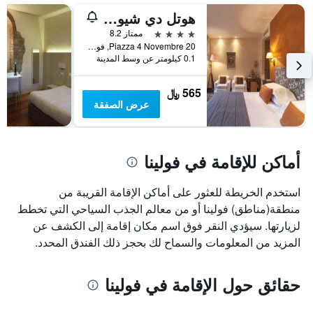
غرفة
هوتل دي شيوستري
في
4 نجوم
ممتاز 8.2
عطلة
Piazza 4 Novembre 20, فولينا, فينيتو, إيطاليا
نهاية
0.1 كيلومتر عن وسط المدينة
هذا
الأسبوع
565 ﷼
خلال
عرض الصفقة
آخر
3
أيام
أماكن للإقامة في فولينا
استخدم الخريطة للعثور على أماكن الإقامة القريبة من
منطقة(مناطق) فولينا أو من معالم الجذب السياحي التي تخطط
لزيارتها. سيؤدي النقر فوق اسم مكان إقامة إلى الكشف عن
المزيد من المعلومات والسماح لك بحجز ذلك الفندق المحدد.
حقائق حول الإقامة في فولينا