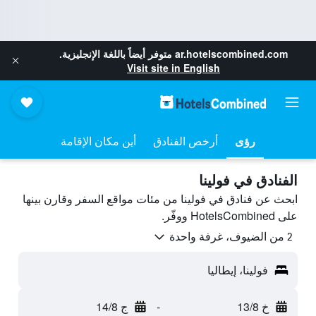
ar.hotelscombined.com
متوفر أيضاً باللغة الإنجليزية.
Visit site in English
رؤى
أرخص الفنادق
أين مكان الإقامة
الفنادق في فولينا
ابحث عن فنادق في فولينا من مئات مواقع السفر وقارن بينها
على HotelsCombined ووفّر.
2 من الضيوف، غرفة واحدة
فولينا، إيطاليا
خ 13/8
-
ج 14/8