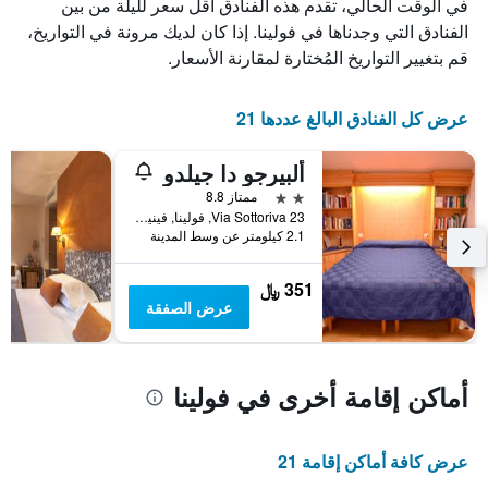
في الوقت الحالي، تقدم هذه الفنادق أقل سعر لليلة من بين
الغرفة
أيام
هذه
الفنادق التي وجدناها في فولينا. إذا كان لديك مرونة في التواريخ،
مع
الليلة
التصنيف
قم بتغيير التواريخ المُختارة لمقارنة الأسعار.
الذي
حسب
عُثر
النجوم
عليه
يتضمن
عرض كل الفنادق البالغ عددها 21
خلال
المخطط
آخر
1
ألبيرجو دا جيلدو
3
محور
أيام
2 نجمتين
ممتاز 8.8
X
Via Sottoriva 23, فولينا, فينيتو, إيطاليا
الذي
2.1 كيلومتر عن وسط المدينة
يعرض
فئات
الفنادق
351 ﷼
بالنجوم.
عرض الصفقة
يتضمن
المخطط
1
محور
أماكن إقامة أخرى في فولينا
Y
الذي
يعرض
عرض كافة أماكن إقامة 21
متوسط
سعر