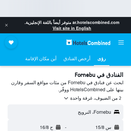
ar.hotelscombined.com
متوفر أيضاً باللغة الإنجليزية.
Visit site in English
رؤى
أرخص الفنادق
أين مكان الإقامة
الفنادق في Fornebu
ابحث عن فنادق في Fornebu من مئات مواقع السفر وقارن
بينها على HotelsCombined ووفّر.
2 من الضيوف، غرفة واحدة
Fornebu، النرويج
س 15/8
-
ح 16/8