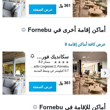
يعرض
361 ﷼
متوسط
عرض الصفقة
سعر
غرفة
أماكن إقامة أخرى في Fornebu
عرض كافة أماكن إقامة 8
سكانديك فورنيبو
4 نجوم
ممتاز 8.2
Martin Lingesvei 2, Fornebu, مقاطعة أكيرشوس, النرويج
0.7 كيلومتر عن وسط المدينة
361 ﷼
عرض الصفقة
أماكن للإقامة في Fornebu