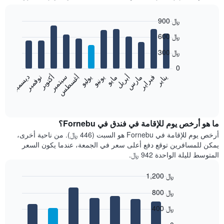
900 ﷼
Bar
Chart
600 ﷼
graphic.
chart
with
300 ﷼
12
bars.
0
فبراير
مايو
أغسطس
نوفمبر
يناير
أبريل
يوليو
أكتوبر
مارس
يونيو
سبتمبر
ديسمبر
يعرض
المخطط
End
of
التالي
interactive
متوسط
chart
سعر
ما هو أرخص يوم للإقامة في فندق في Fornebu؟
غرفة
أرخص يوم للإقامة في Fornebu هو السبت (446 ﷼). من ناحية أخرى،
كل
يمكن للمسافرين توقع دفع أعلى سعر في الجمعة، عندما يكون السعر
شهر
المتوسط لليلة الواحدة 942 ﷼.
يتضمن
المخطط
1,200 ﷼
1
Bar
محور
Chart
800 ﷼
graphic.
chart
X
with
الذي
400 ﷼
7
يعرض
bars.