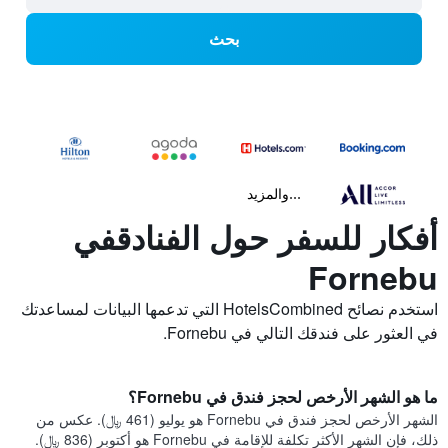
بحث
...والمزيد
أفكار للسفر حول الفنادقفي
Fornebu
استخدم نصائح HotelsCombined التي تدعمها البيانات لمساعدتك
في العثور على فندقك التالي في Fornebu.
ما هو الشهر الأرخص لحجز فندق في Fornebu؟
الشهر الأرخص لحجز فندق في Fornebu هو يوليو (461 ﷼). عكس من
ذلك، فإن الشهر الأكثر تكلفة للإقامة في Fornebu هو أكتوبر (836 ﷼).