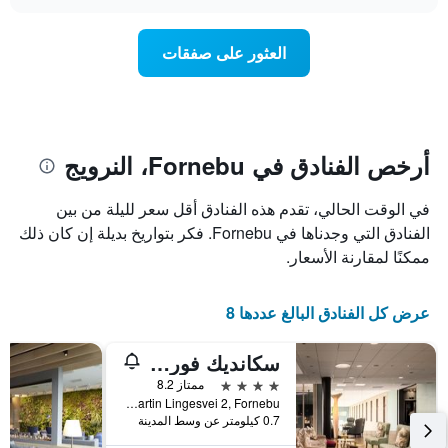
سعر
chart
محور
غرفة
Y
عند
العثور على صفقات
الذي
اقتراب
يعرض
تاريخ
متوسط
الإقامة
سعر
يتضمن
غرفة
المخطط
1
أرخص الفنادق في Fornebu، النرويج
محور
X
في الوقت الحالي، تقدم هذه الفنادق أقل سعر لليلة من بين
الذي
يعرض
الفنادق التي وجدناها في Fornebu. فكر بتواريخ بديلة إن كان ذلك
عدد
ممكنًا لمقارنة الأسعار.
الأيام
قبل
الإقامة
عرض كل الفنادق البالغ عددها 8
يتضمن
المخطط
سكانديك فورنيبو
التالي
1
4 نجوم
ممتاز 8.2
محور
Martin Lingesvei 2, Fornebu, مقاطعة أكيرشوس, النرويج
Y
0.7 كيلومتر عن وسط المدينة
الذي