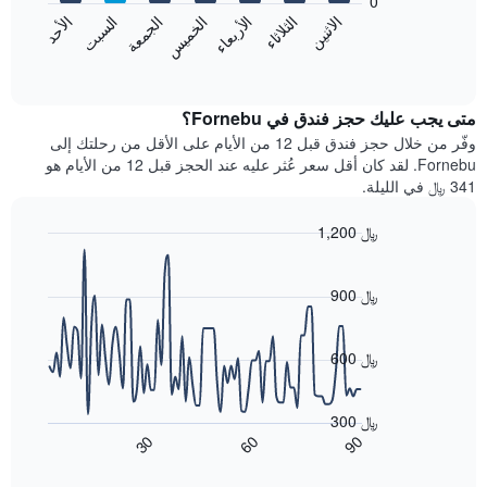
0
الشهور.
الاثنين
الخميس
الأحد
الأربعاء
السبت
الثلاثاء
الجمعة
يتضمن
يعرض
المخطط
المخطط
End
التالي
of
التالي
interactive
1
متوسط
chart
محور
سعر
متى يجب عليك حجز فندق في Fornebu؟
Y
غرفة
وفّر من خلال حجز فندق قبل 12 من الأيام على الأقل من رحلتك إلى
الذي
كل
Fornebu. لقد كان أقل سعر عُثر عليه عند الحجز قبل 12 من الأيام هو
يعرض
يوم
341 ﷼ في الليلة.
متوسط
في
سعر
الأسبوع
1,200 ﷼
غرفة
يتضمن
Line
المخطط
Chart
graphic.
chart
1
with
900 ﷼
محور
90
X
data
الذي
points.
600 ﷼
يعرض
أيام
يعرض
الأسبوع.
المخطط
300 ﷼
يتضمن
التالي
60
90
30
المخطط
كيفية
End
of
التالي
تغير
interactive
1