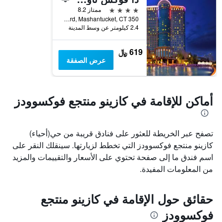
4 نجوم
ممتاز 8.2
350 Trolley Line Boulevard, Mashantucket, CT, الولايات المتحدة الأميريكية
2.4 كيلومتر عن وسط المدينة
619 ﷼
عرض الصفقة
أماكن للإقامة في كازينو منتجع فوكسوودز
تصفح عبر الخريطة للعثور على فنادق قريبة من حي(أحياء)
كازينو منتجع فوكسوودز التي تخطط لزيارتها. سينقلك النقر على
اسم فندق ما إلى صفحة تحتوي على الأسعار والتقييمات والمزيد
من المعلومات المفيدة.
حقائق حول الإقامة في كازينو منتجع
فوكسوودز