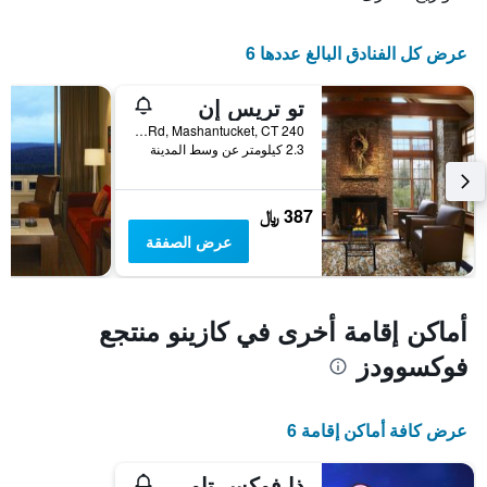
عرض كل الفنادق البالغ عددها 6
تو تريس إن
240 Indiantown Rd, Mashantucket, CT, الولايات المتحدة الأميريكية
2.3 كيلومتر عن وسط المدينة
387 ﷼
عرض الصفقة
أماكن إقامة أخرى في كازينو منتجع
فوكسوودز
عرض كافة أماكن إقامة 6
ذا فوكس تاور آت فوكسوودز