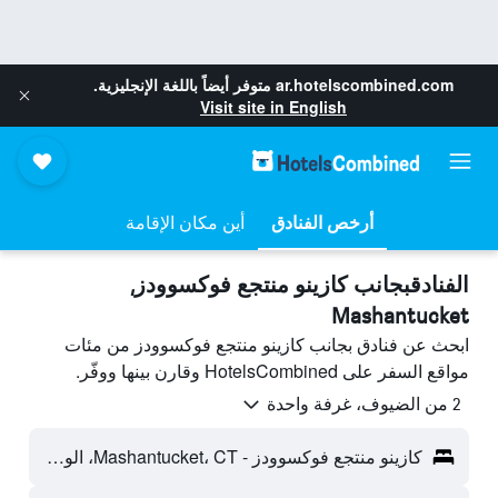
ar.hotelscombined.com
متوفر أيضاً باللغة الإنجليزية.
Visit site in English
أرخص الفنادق
أين مكان الإقامة
الفنادقبجانب كازينو منتجع فوكسوودز,
Mashantucket
ابحث عن فنادق بجانب كازينو منتجع فوكسوودز من مئات
مواقع السفر على HotelsCombined وقارن بينها ووفّر.
2 من الضيوف، غرفة واحدة
كازينو منتجع فوكسوودز - Mashantucket، CT، الولايات المتحدة الأميريكية