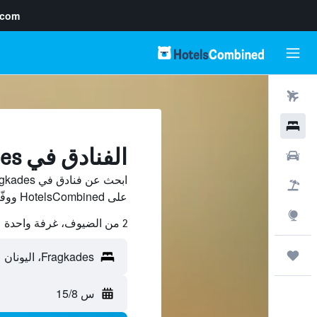
.com
رحلات طيران
فنادق
الفنادق في Fragkades
سيارات
حزم العروض
على HotelsCombined ووفّر.
استكشاف
2 من الضيوف، غرفة واحدة
رحلات
س 15/8