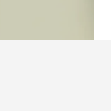
الصفحة الرئيسية
اليونان
143,939
إقليم إب
حقائق حول الإقامة في des
ما هي المدن الأخرى التي يمكنك الإقامة
بالإضافة إلى Fragkades، يختار المسافرون زيارة ميتسوفو عند زيارة إقليم إبيروس. يعد أونينا أيضاً خياراً رائجاً للزيارة.