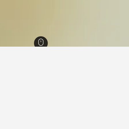
يروس
3,260
Fragkades
3
Fragka
 فيها عند زيارة إقليم إبيروس؟