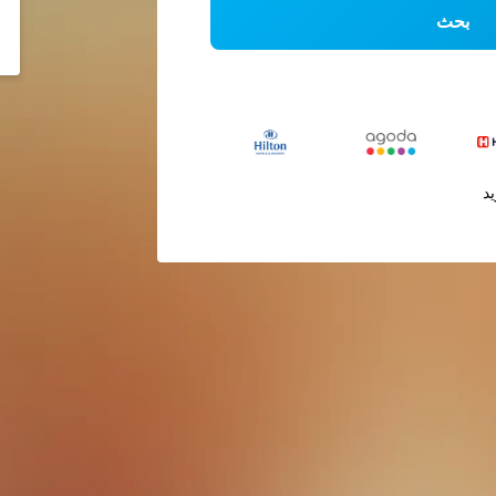
بحث
يد