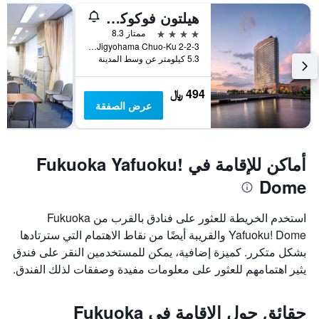
هيلتون فوكوكا سير هوك
4 نجوم
ممتاز 8.3
2-2-3 Jigyohama Chuo-Ku, فوكوكا, اليابان
5.3 كيلومتر عن وسط المدينة
494 ﷼
عرض الصفقة
أماكن للإقامة في Fukuoka Yafuoku!
Dome
استخدم الخريطة للعثور على فنادق بالقرب من Fukuoka
Yafuoku! Dome والقريبة أيضًا من نقاط الاهتمام التي سترتادها
بشكل متكرر. كميزة إضافية، يمكن للمستخدمين النقر على فندق
يثير اهتمامهم للعثور على معلومات مفيدة وصفقات لذلك الفندق.
حقائق حول الإقامة في Fukuoka