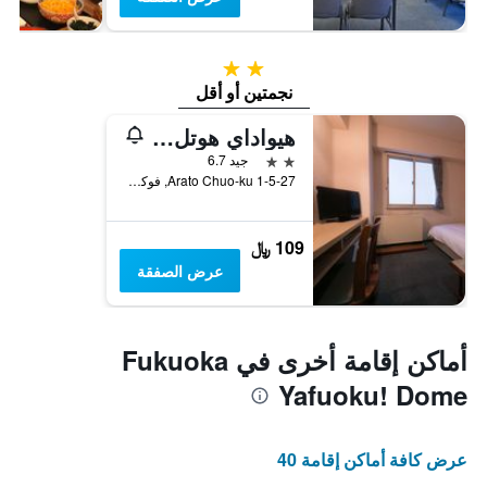
2 نجمتين
نجمتين أو أقل
هيواداي هوتل أراتو
2 نجمتين
جيد 6.7
1-5-27 Arato Chuo-ku, فوكوكا, اليابان
109 ﷼
عرض الصفقة
أماكن إقامة أخرى في Fukuoka
Yafuoku! Dome
عرض كافة أماكن إقامة 40