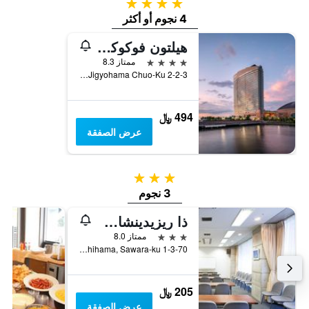
4 نجوم
4 نجوم أو أكثر
هيلتون فوكوكا سير هوك
4 نجوم
ممتاز 8.3
2-2-3 Jigyohama Chuo-Ku, فوكوكا, اليابان
494 ﷼
عرض الصفقة
3 نجوم
3 نجوم
ذا ريزيدينشال سويتس فوكوكا
3 نجوم
ممتاز 8.0
1-3-70 Momochihama, Sawara-ku, فوكوكا, اليابان
205 ﷼
عرض الصفقة