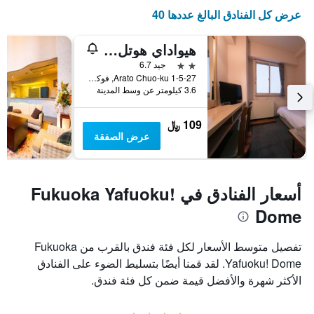
عرض كل الفنادق البالغ عددها 40
هيواداي هوتل أراتو
2 نجمتين
جيد 6.7
1-5-27 Arato Chuo-ku, فوكوكا, اليابان
3.6 كيلومتر عن وسط المدينة
109 ﷼
عرض الصفقة
أسعار الفنادق في Fukuoka Yafuoku!
Dome
تفصيل متوسط الأسعار لكل فئة فندق بالقرب من Fukuoka
Yafuoku! Dome. لقد قمنا أيضًا بتسليط الضوء على الفنادق
الأكثر شهرة والأفضل قيمة ضمن كل فئة فندق.