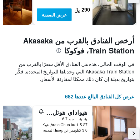
290 ﷼
عرض الصفقة
أرخص الفنادق بالقرب من Akasaka
Train Station، فوكوكا
في الوقت الحالي، هذه هي الفنادق الأقل سعرًا بالقرب من
Akasaka Train Station التي وجدناها للتواريخ المحددة. فكّر
بتواريخ بديلة إن كان ذلك ممكنًا لمقارنة الأسعار.
عرض كل الفنادق البالغ عددها 682
هيواداي هوتل أراتو
2 نجمتين
جيد 6.7
1-5-27 Arato Chuo-ku, فوكوكا, اليابان
3.6 كيلومتر عن وسط المدينة