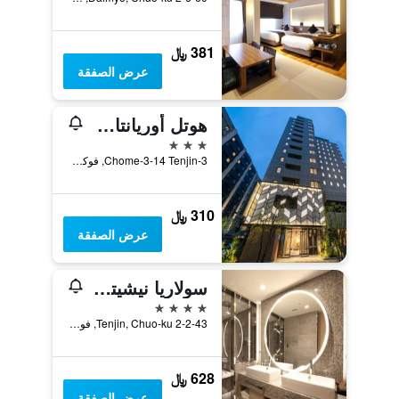
381 ﷼
عرض الصفقة
هوتل أوريانتال إكسبرس فوكوكا تينجين
3 نجوم
3-Chome-3-14 Tenjin, فوكوكا, اليابان
310 ﷼
عرض الصفقة
سولاريا نيشيتيتسو هوتل فوكوكا
4 نجوم
2-2-43 Tenjin, Chuo-ku, فوكوكا, اليابان
628 ﷼
عرض الصفقة