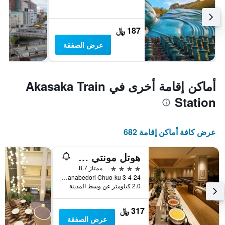
187 ﷼
عرض الصفقة
أماكن إقامة أخرى في Akasaka Train
Station
عرض كافة أماكن إقامة 682
هوتل مونتي هيرمانا فوكوكا
4 نجوم
ممتاز 8.7
3-4-24 Watanabedori Chuo-ku, فوكوكا, اليابان
2.0 كيلومتر عن وسط المدينة
317 ﷼
عرض الصفقة