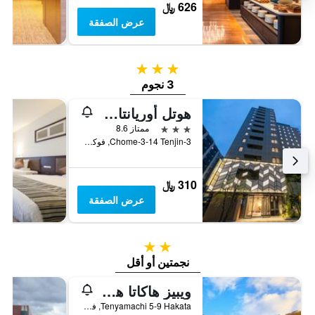
626 ﷼
عرض الصفقة
3 نجوم
3 نجوم
هوتل أوريانتال إكسبرس فوكوكا تينجين
3 نجوم
ممتاز 8.6
3-Chome-3-14 Tenjin, فوكوكا, اليابان
310 ﷼
عرض الصفقة
2 نجمتين
نجمتين أو أقل
ويبيز هاكاتا هوستل
Tenyamachi 5-9 Hakata, فوكوكا, اليابان