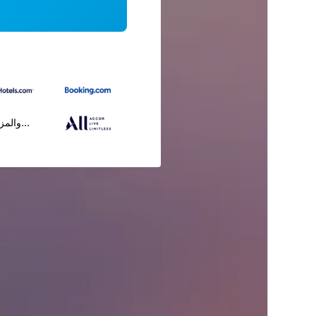
...والمز