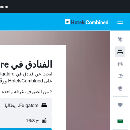
.com
رحلات طيران
فنادق
الفنادق في Fulgatore
سيارات
حزم العروض
على HotelsCombined ووفّر.
استكشاف
2 من الضيوف، غرفة واحدة
رحلات
ح 16/8
العَرَبِيَّة