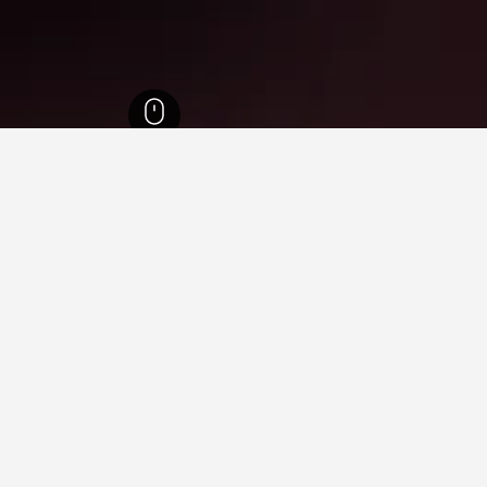
6
Fulgatore
56,1
في الوقت الحالي، هذه هي الفنادق الأقل سعرًا في Fulgatore التي وجدناها للتوار
يد لمقارنة الأسعار.