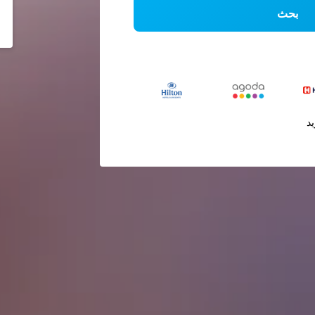
بحث
يد