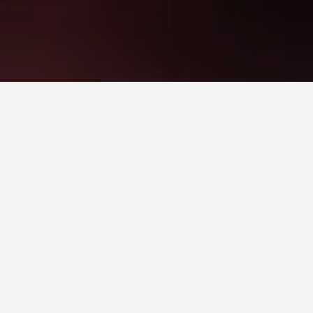
يخ المحددة. نظرًا لأن الأسعار يمكن أن تختلف حسب التواريخ، قم بتغيير