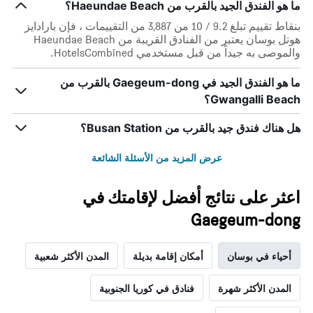
ما هو الفندق الجيد بالقرب من Haeundae Beach؟
أيام
الأسبوع.
بنقاط تقييم تبلغ 9.2 / 10 من 3,887 من التقييمات ، فإن بارادايز
يتضمن
هوتل بوسان يعتبر من الفنادق القريبة من Haeundae Beach
المخطط
والموصى به جيداً من قبل مستخدمي HotelsCombined.
التالي
1
ما هو الفندق الجيد في Gaegeum-dong بالقرب من
محور
Gwangalli Beach؟
Y
الذي
يعرض
هل هناك فندق جيد بالقرب من Busan Station؟
متوسط
سعر
عرض المزيد من الأسئلة الشائعة
غرفة
اعثر على نتائج أفضل لإقامتك في
Gaegeum-dong
أحياء في بوسان
أمكان إقامة بديلة
المدن الأكثر شعبية
المدن الأكثر شهرة
فنادق في كوريا الجنوبية