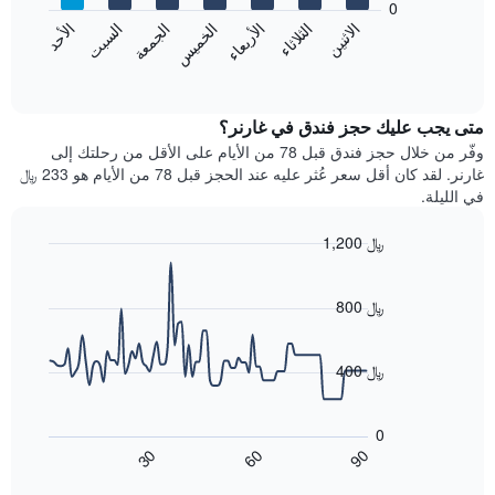
0
الشهور.
الاثنين
الثلاثاء
الأربعاء
الخميس
الجمعة
السبت
الأحد
يتضمن
يعرض
المخطط
المخطط
End
التالي
of
التالي
interactive
1
متوسط
chart
محور
سعر
متى يجب عليك حجز فندق في غارنر؟
Y
غرفة
وفّر من خلال حجز فندق قبل 78 من الأيام على الأقل من رحلتك إلى
الذي
كل
غارنر. لقد كان أقل سعر عُثر عليه عند الحجز قبل 78 من الأيام هو 233 ﷼
يعرض
يوم
في الليلة.
متوسط
في
سعر
الأسبوع
1,200 ﷼
غرفة
يتضمن
Line
المخطط
Chart
graphic.
chart
1
with
800 ﷼
محور
90
X
data
الذي
points.
400 ﷼
يعرض
أيام
يعرض
الأسبوع.
المخطط
0
يتضمن
التالي
60
90
30
المخطط
كيفية
End
of
التالي
تغير
interactive