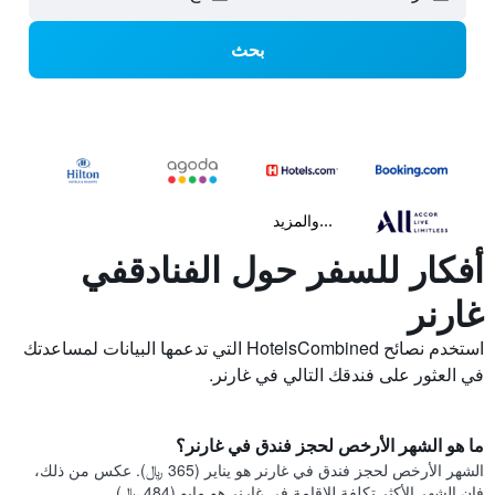
بحث
...والمزيد
أفكار للسفر حول الفنادقفي
غارنر
استخدم نصائح HotelsCombined التي تدعمها البيانات لمساعدتك
في العثور على فندقك التالي في غارنر.
ما هو الشهر الأرخص لحجز فندق في غارنر؟
الشهر الأرخص لحجز فندق في غارنر هو يناير (365 ﷼). عكس من ذلك،
فإن الشهر الأكثر تكلفة للإقامة في غارنر هو مايو (484 ﷼).