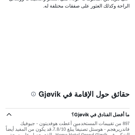
الراحة وكذلك العثور على صفقات مختلفة له.
حقائق حول الإقامة في Gjøvik
ما أفضل الفنادق في Gjøvik؟
897 من تقييمات المستخدمين أعطت هوفديتون - جيوفيك
فاندريرهجم - هوستل تصنيفاً يبلغ 7.8/10.قد يكون من المفيد أيضاً
التفكير في Home Hotel Grand Gjøvik والذي حصل على درجة