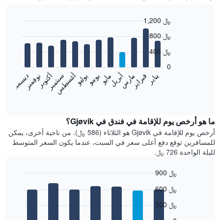
1,200 ﷼
Bar
Chart
800 ﷼
graphic.
chart
with
400 ﷼
12
bars.
0
فبراير
مايو
أغسطس
نوفمبر
يناير
أبريل
يوليو
أكتوبر
مارس
يونيو
سبتمبر
ديسمبر
يعرض
المخطط
End
of
التالي
interactive
متوسط
chart
سعر
ما هو أرخص يوم للإقامة في فندق في Gjøvik؟
غرفة
أرخص يوم للإقامة في Gjøvik هو الثلاثاء (586 ﷼). من ناحية أخرى، يمكن
كل
للمسافرين توقع دفع أعلى سعر في السبت، عندما يكون السعر المتوسط
شهر
لليلة الواحدة 726 ﷼.
يتضمن
المخطط
900 ﷼
1
Bar
محور
Chart
600 ﷼
graphic.
chart
X
with
الذي
300 ﷼
7
يعرض
bars.