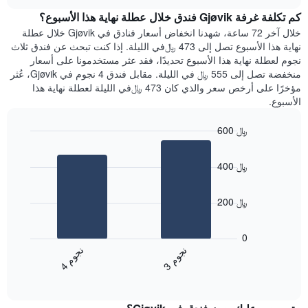
هذه
chart
محور
كم تكلفة غرفة Gjøvik فندق خلال عطلة نهاية هذا الأسبوع؟
الليلة
Y
الذي
خلال آخر 72 ساعة، شهدنا انخفاض أسعار فنادق في Gjøvik خلال عطلة
الذي
عُثر
نهاية هذا الأسبوع تصل إلى 473 ﷼في الليلة. إذا كنت تبحث عن فندق ثلاث
يعرض
عليه
نجوم لعطلة نهاية هذا الأسبوع تحديدًا، فقد عثر مستخدمونا على أسعار
متوسط
خلال
منخفضة تصل إلى 555 ﷼ في الليلة. مقابل فندق 4 نجوم في Gjøvik، عُثر
سعر
آخر
مؤخرًا على أرخص سعر والذي كان 473 ﷼في الليلة لعطلة نهاية هذا
غرفة
3
الأسبوع.
أيام
مع
600 ﷼
التصنيف
Bar
حسب
Chart
graphic.
chart
النجوم
400 ﷼
with
يتضمن
2
المخطط
bars.
1
200 ﷼
محور
يعرض
X
المخطط
0
التي
التالي
ن
م
ن
م
تعرض
متوسط
3
ج
و
4
ج
و
فئات
End
سعر
of
الفنادق
الغرفة
interactive
بالنجوم.
خلال
chart
يتضمن