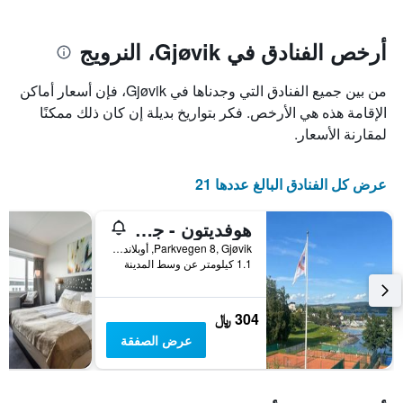
يتضمن
بالنجوم.
يتضمن
المخطط
1
المخطط
أرخص الفنادق في Gjøvik، النرويج
1
محور
X
محور
من بين جميع الفنادق التي وجدناها في Gjøvik، فإن أسعار أماكن
Y
الذي
الذي
يعرض
الإقامة هذه هي الأرخص. فكر بتواريخ بديلة إن كان ذلك ممكنًا
عدد
يعرض
لمقارنة الأسعار.
الأيام
متوسط
قبل
سعر
غرفة
الإقامة
عرض كل الفنادق البالغ عددها 21
في
يتضمن
عطلة
المخطط
هوفديتون - جيوفيك فاندريرهجم - هوستل
نهاية
التالي
1
هذا
Parkvegen 8, Gjøvik, أوبلاند, النرويج
محور
الأسبوع
1.1 كيلومتر عن وسط المدينة
Y
خلال
آخر
الذي
3
يعرض
304 ﷼
أيام
متوسط
عرض الصفقة
سعر
غرفة