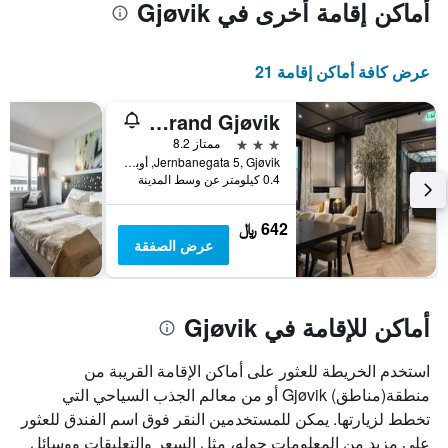
أماكن إقامة أخرى في Gjøvik
عرض كافة أماكن إقامة 21
Home Hotel Grand Gjøvik
3 نجوم
ممتاز 8.2
Jernbanegata 5, Gjøvik, أوبلاند, النرويج
0.4 كيلومتر عن وسط المدينة
642 ﷼
عرض الصفقة
أماكن للإقامة في Gjøvik
استخدم الخريطة للعثور على أماكن الإقامة القريبة من
منطقة(مناطق) Gjøvik أو من معالم الجذب السياحي التي
تخطط لزيارتها. يمكن للمستخدمين النقر فوق اسم الفندق للعثور
على مزيد من المعلومات حوله، مثل السعر والتعليقات ووسائل