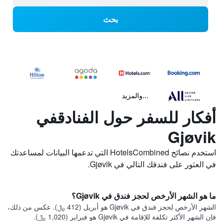
بحث
...والمزيد
أفكار للسفر حول الفنادقفي
Gjøvik
استخدم نصائح HotelsCombined التي تدعمها البيانات لمساعدتك
في العثور على فندقك التالي في Gjøvik.
ما هو الشهر الأرخص لحجز فندق في Gjøvik؟
الشهر الأرخص لحجز فندق في Gjøvik هو أبريل (412 ﷼). عكس من ذلك،
فإن الشهر الأكثر تكلفة للإقامة في Gjøvik هو فبراير (1,020 ﷼).