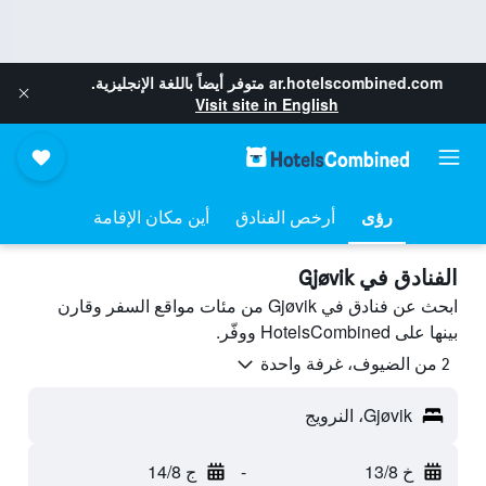
ar.hotelscombined.com
متوفر أيضاً باللغة الإنجليزية.
Visit site in English
رؤى
أرخص الفنادق
أين مكان الإقامة
الفنادق في Gjøvik
ابحث عن فنادق في Gjøvik من مئات مواقع السفر وقارن
بينها على HotelsCombined ووفّر.
2 من الضيوف، غرفة واحدة
Gjøvik، النرويج
خ 13/8
-
ج 14/8