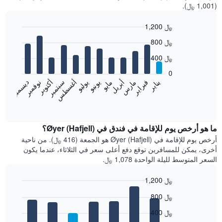
(1,001 ﷼).
1,200 ﷼
Bar
Chart
800 ﷼
graphic.
chart
with
400 ﷼
12
bars.
0
فبراير
مايو
أغسطس
نوفمبر
يناير
أبريل
يوليو
أكتوبر
مارس
يونيو
سبتمبر
ديسمبر
يعرض
المخطط
End
of
التالي
interactive
متوسط
chart
سعر
ما هو أرخص يوم للإقامة في فندق في Øyer (Hafjell)؟
غرفة
أرخص يوم للإقامة في Øyer (Hafjell) هو الجمعة (416 ﷼). من ناحية
كل
أخرى، يمكن للمسافرين توقع دفع أعلى سعر في الثلاثاء، عندما يكون
شهر
السعر المتوسط لليلة الواحدة 1,078 ﷼.
يتضمن
المخطط
1,200 ﷼
1
Bar
محور
Chart
800 ﷼
graphic.
chart
X
with
الذي
400 ﷼
7
يعرض