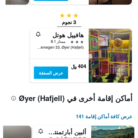
3 نجوم
3 نجوم
هافييل هوتل
3 نجوم
ممتاز 8.1
Hundervegen 33, Øyer (Hafjell), أوبلاند, النرويج
404 ﷼
عرض الصفقة
أماكن إقامة أخرى في Øyer (Hafjell)
عرض كافة أماكن إقامة 141
ألبين أبارتمنتس سولسيدن