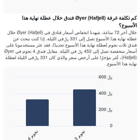
1
of
الغرفة
interactive
محور
هذه
chart
Y
كم تكلفة غرفة Øyer (Hafjell) فندق خلال عطلة نهاية هذا
الليلة
الذي
الذي
الأسبوع؟
يعرض
عُثر
خلال آخر 72 ساعة، شهدنا انخفاض أسعار فنادق في Øyer (Hafjell) خلال
متوسط
عليه
عطلة نهاية هذا الأسبوع تصل إلى 331 ﷼في الليلة. إذا كنت تبحث عن
سعر
خلال
فندق ثلاث نجوم لعطلة نهاية هذا الأسبوع تحديدًا، فقد عثر مستخدمونا على
غرفة
آخر
أسعار منخفضة تصل إلى 452 ﷼ في الليلة. مقابل فندق 4 نجوم في Øyer
3
(Hafjell)، عُثر مؤخرًا على أرخص سعر والذي كان 331 ﷼في الليلة لعطلة
أيام
نهاية هذا الأسبوع.
مع
التصنيف
600 ﷼
حسب
النجوم
Bar
Chart
graphic.
يتضمن
chart
400 ﷼
with
المخطط
2
1
bars.
محور
200 ﷼
X
يعرض
التي
المخطط
تعرض
0
التالي
فئات
ن
م
ن
م
متوسط
الفنادق
3
ج
و
4
ج
و
End
سعر