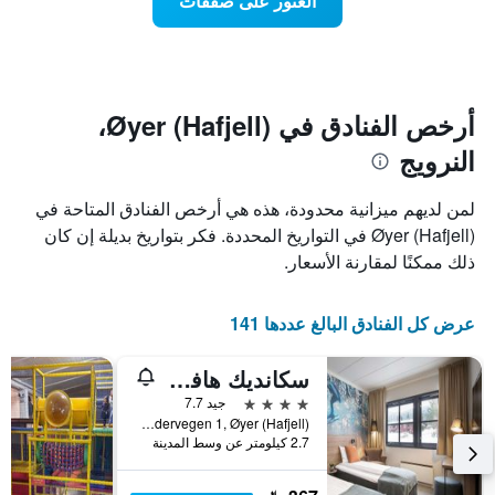
العثور على صفقات
يعرض
اقتراب
تاريخ
فئات
الإقامة
الفنادق
يتضمن
بالنجوم.
يتضمن
المخطط
1
المخطط
أرخص الفنادق في Øyer (Hafjell)،
1
محور
النرويج
X
محور
Y
الذي
الذي
يعرض
لمن لديهم ميزانية محدودة، هذه هي أرخص الفنادق المتاحة في
عدد
يعرض
Øyer (Hafjell) في التواريخ المحددة. فكر بتواريخ بديلة إن كان
الأيام
متوسط
ذلك ممكنًا لمقارنة الأسعار.
قبل
سعر
غرفة
الإقامة
في
يتضمن
عرض كل الفنادق البالغ عددها 141
عطلة
المخطط
نهاية
التالي
1
هذا
سكانديك هافييل
محور
الأسبوع
4 نجوم
جيد 7.7
Y
خلال
Hundervegen 1, Øyer (Hafjell), أوبلاند, النرويج
آخر
الذي
2.7 كيلومتر عن وسط المدينة
3
يعرض
أيام
متوسط
سعر