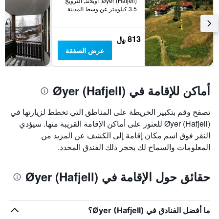
Øyer (Hafjell), أوبلاند, النرويج
3.5 كيلومتر عن وسط المدينة
813 ﷼
عرض الصفقة
أماكن للإقامة في Øyer (Hafjell)
تصفح وقم بتكبير الخريطة على المناطق التي تخطط لزيارتها في
Øyer (Hafjell) للعثور على أماكن الإقامة القريبة منها. سيؤدي
النقر فوق اسم مكان إقامة إلى الكشف عن المزيد من
المعلومات والسماح لك بحجز ذلك الفندق المحدد.
حقائق حول الإقامة في Øyer (Hafjell)
ما أفضل الفنادق في Øyer (Hafjell)؟