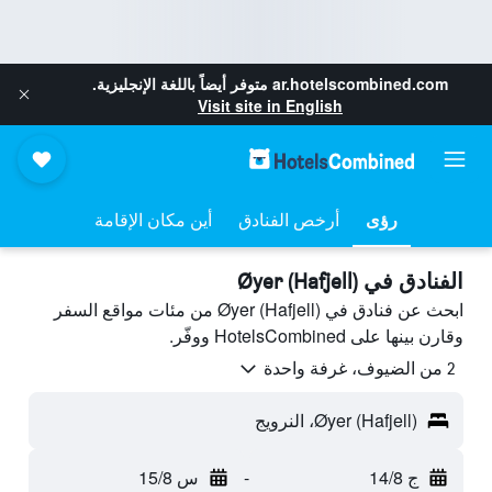
ar.hotelscombined.com
متوفر أيضاً باللغة الإنجليزية.
Visit site in English
رؤى
أرخص الفنادق
أين مكان الإقامة
الفنادق في Øyer (Hafjell)
ابحث عن فنادق في Øyer (Hafjell) من مئات مواقع السفر
وقارن بينها على HotelsCombined ووفّر.
2 من الضيوف، غرفة واحدة
Øyer (Hafjell)، النرويج
ج 14/8
-
س 15/8