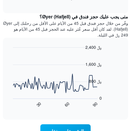
بالنجوم.
of
الغرفة
interactive
يتضمن
خلال
chart
المخطط
متى يجب عليك حجز فندق في Øyer (Hafjell)؟
عطلة
1
نهاية
وفّر من خلال حجز فندق قبل 45 من الأيام على الأقل من رحلتك إلى Øyer
محور
هذا
(Hafjell). لقد كان أقل سعر عُثر عليه عند الحجز قبل 45 من الأيام هو
Y
الأسبوع
249 ﷼ في الليلة.
الذي
الذي
يعرض
عُثر
متوسط
2,400 ﷼
عليه
سعر
Line
Chart
خلال
الغرفة
graphic.
chart
آخر
هذه
with
1,600 ﷼
3
90
الليلة
أيام
data
الذي
points.
مع
عُثر
800 ﷼
التصنيف
عليه
حسب
يعرض
خلال
النجوم
المخطط
آخر
0
التالي
يتضمن
3
60
90
30
كيفية
المخطط
End
أيام
of
1
تغير
interactive
سعر
محور
chart
X
غرفة
عند
الذي