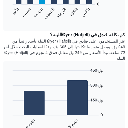
bars.
0
الشهور.
الاثنين
الخميس
الأحد
الأربعاء
السبت
الثلاثاء
الجمعة
يتضمن
يعرض
المخطط
المخطط
End
التالي
of
التالي
interactive
1
متوسط
chart
محور
سعر
كم تكلفة فندق في Øyer (Hafjell)الليلة؟
Y
غرفة
عثر المستخدمون على فنادق في Øyer (Hafjell) الليلة بأسعار تبدأ من
الذي
كل
249 ﷼، ويصل متوسط تكلفتها إلى 605 ﷼، وفقًا لعمليات البحث خلال آخر
يعرض
يوم
72 ساعة. تبدأ الأسعار من 249 ﷼ مقابل فندق 4 نجوم في Øyer (Hafjell)
متوسط
في
الليلة.
سعر
الأسبوع
غرفة
يتضمن
450 ﷼
المخطط
Bar
1
Chart
graphic.
chart
محور
300 ﷼
with
X
2
الذي
bars.
يعرض
150 ﷼
أيام
يعرض
الأسبوع.
المخطط
0
يتضمن
التالي
ن
م
ن
م
المخطط
متوسط
3
ج
و
4
ج
و
التالي
End
سعر