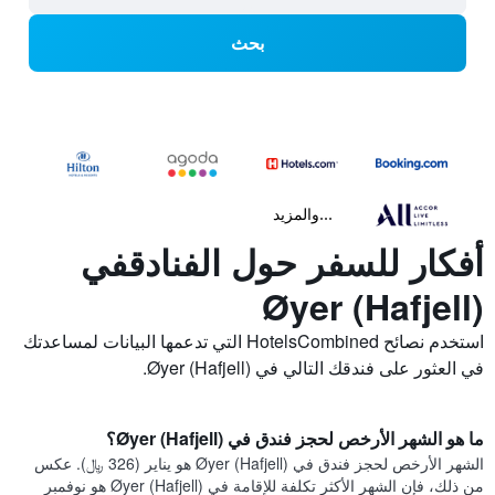
بحث
...والمزيد
أفكار للسفر حول الفنادقفي
Øyer (Hafjell)
استخدم نصائح HotelsCombined التي تدعمها البيانات لمساعدتك
في العثور على فندقك التالي في Øyer (Hafjell).
ما هو الشهر الأرخص لحجز فندق في Øyer (Hafjell)؟
الشهر الأرخص لحجز فندق في Øyer (Hafjell) هو يناير (326 ﷼). عكس
من ذلك، فإن الشهر الأكثر تكلفة للإقامة في Øyer (Hafjell) هو نوفمبر