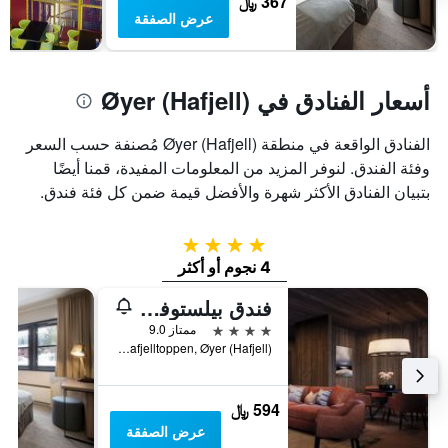
367 ﷼
غرفة
عرض الصفقة
أسعار الفنادق في Øyer (Hafjell)
الفنادق الواقعة في منطقة Øyer (Hafjell) مُصنفة حسب السعر
وفئة الفندق. لنوفر المزيد من المعلومات المفيدة، قمنا أيضًا
بتبيان الفنادق الأكثر شهرة والأفضل قيمة ضمن كل فئة فندق.
4 نجوم
4 نجوم أو أكثر
فندق بيلستوفا هافجيل
4 نجوم
ممتاز 9.0
Hafjelltoppen, Øyer (Hafjell), أوبلاند, النرويج
594 ﷼
عرض الصفقة