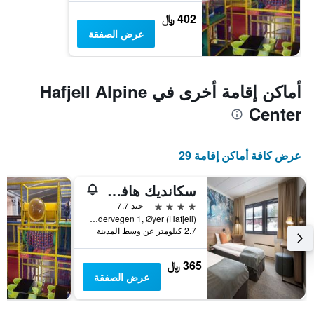
402 ﷼
عرض الصفقة
أماكن إقامة أخرى في Hafjell Alpine
Center
عرض كافة أماكن إقامة 29
سكانديك هافييل
4 نجوم
جيد 7.7
Hundervegen 1, Øyer (Hafjell), أوبلاند, النرويج
2.7 كيلومتر عن وسط المدينة
365 ﷼
عرض الصفقة