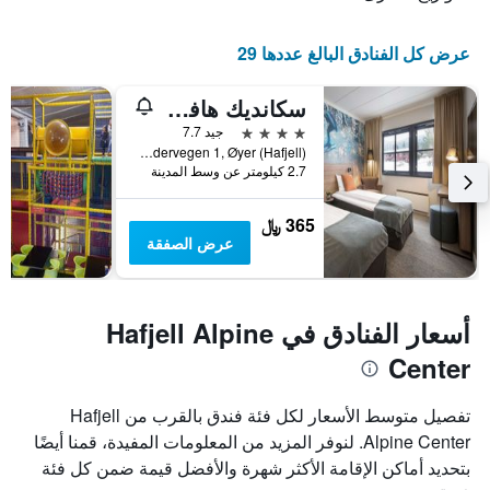
عرض كل الفنادق البالغ عددها 29
سكانديك هافييل
4 نجوم
جيد 7.7
Hundervegen 1, Øyer (Hafjell), أوبلاند, النرويج
2.7 كيلومتر عن وسط المدينة
365 ﷼
عرض الصفقة
أسعار الفنادق في Hafjell Alpine
Center
تفصيل متوسط الأسعار لكل فئة فندق بالقرب من Hafjell
Alpine Center. لنوفر المزيد من المعلومات المفيدة، قمنا أيضًا
بتحديد أماكن الإقامة الأكثر شهرة والأفضل قيمة ضمن كل فئة