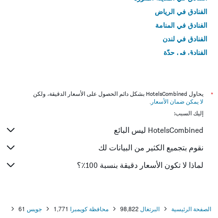
الفنادق في الرياض
الفنادق في المنامة
الفنادق في لندن
الفنادق في جدّة
الفنادق في القاهرة
*
يحاول HotelsCombined بشكل دائم الحصول على الأسعار الدقيقة، ولكن
لا يمكن ضمان الأسعار
.
إليك السبب:
HotelsCombined ليس البائع
نقوم بتجميع الكثير من البيانات لك
لماذا لا تكون الأسعار دقيقة بنسبة 100٪؟
الصفحة الرئيسية
البرتغال
98,822
محافظة كويمبرا
1,771
جويس
61