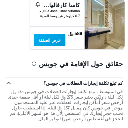
أيام
كاسا كارفالهال - لبالغيس فقط
الأسبوع.
Rua José Girão Vitorino, جويس, محافظة كويمبرا, البرتغال
يتضمن
0.7 كيلومتر عن وسط المدينة
المخطط
التالي
1
589 ﷼
محور
عرض الصفقة
Y
الذي
يعرض
متوسط
حقائق حول الإقامة في جويس
سعر
غرفة
كم تبلغ تكلفة إيجارات العطلات في جويس؟
في المتوسط ، تبلغ تكلفة إيجارات العطلات في جويس 275 ﷼
لكل ليلة ، ولكن يعتبر سعر 275 ﷼ لكل ليلة أو أقل صفقة جيدة.
أرخص سعر أماكن إيجارات العطلات عثر عليه المستخدمون
مؤخراً في جويس كان مقابل 137 ﷼ لليلة. إذا استطعت حاول
تجنب حجز إيجارك في أغسطس (لأن هذا هو الشهر الأغلى). قم
الحجز في أغسطس (أرخص شهر) لتوفير المال.