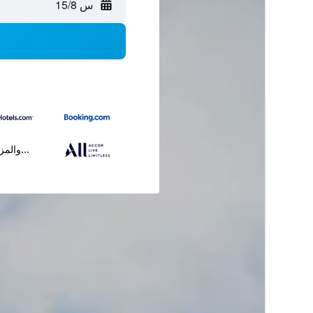
س 15/8
...والمز