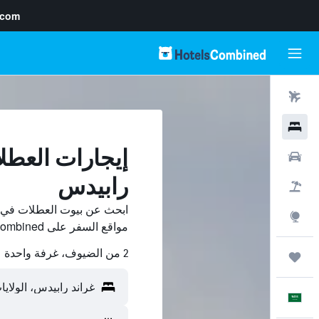
.com
رحلات طيران
فنادق
إيجارات العطل
سيارات
رابيدس
حزم العروض
ابحث عن بيوت العطلات في 
استكشاف
مواقع السفر على HotelsCombined وقارن بينها ووفّر.
2 من الضيوف، غرفة واحدة
رحلات
العَرَبِيَّة