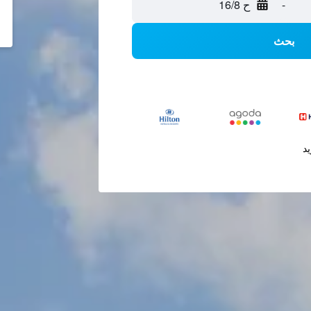
-
ح 16/8
بحث
يد