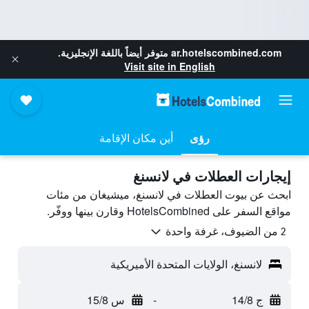
ar.hotelscombined.com
متوفر أيضاً باللغة الإنجليزية.
Visit site in English
رؤى
أين مكان الإقامة
إيجارات العطلات في لانسنغ
ابحث عن بيوت العطلات في لانسنغ، ميشيغان من مئات
مواقع السفر على HotelsCombined وقارن بينها ووفّر.
2 من الضيوف، غرفة واحدة
لانسنغ، الولايات المتحدة الأميريكية
ج 14/8
-
س 15/8