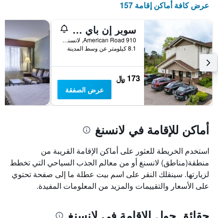
عرض كافة أماكن إقامة 157
الذي
يعرض
أيام
سوبر إن باي أو واي ٔو نسينج مي
الأسبوع.
910 American Road, لانسنغ, MI, الولايات المتحدة الأميريكية
يتضمن
8.1 كيلومتر عن وسط المدينة
المخطط
التالي
1
173 ﷼
محور
عرض الصفقة
Y
الذي
يعرض
متوسط
أماكن للإقامة في لانسنغ
سعر
غرفة
استخدم الخريطة للعثور على أماكن الإقامة القريبة من
منطقة(مناطق) لانسنغ أو من معالم الجذب السياحي التي تخطط
لزيارتها. سينقلك النقر على اسم بيت عطلة ما إلى صفحة تحتوي
على الأسعار والتقييمات والمزيد من المعلومات المفيدة.
حقائق حول الإقامة في لانسنغ