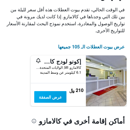
X
الذي
في الوقت الحالي، تقدم بيوت العطلات هذه أقل سعر لليلة من
يعرض
بين تلك التي وجدناها في كالامازو. إذا كانت لديك مرونة في
أيام
تواريخ الوصول والمغادرة، استخدم نموذج البحث لمقارنة الأسعار
الأسبوع.
يتضمن
للتواريخ الأخرى.
المخطط
التالي
1
عرض بيوت العطلات الـ 105 جميعها
محور
Y
إكونو لودج كالامازو نير وينجز ستاديوم
الذي
يعرض
كالامازو, MI, الولايات المتحدة الأميريكية
6.1 كيلومتر عن وسط المدينة
متوسط
سعر
غرفة
210 ﷼
عرض الصفقة
أماكن إقامة أخرى في كالامازو