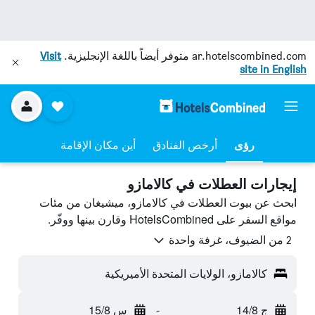
ar.hotelscombined.com
متوفر أيضاً باللغة الإنجليزية.
Visit
site in English
رؤى
أرخص الفنادق
أين مكان الإقامة
إيجارات العطلات في كالامازو
ابحث عن بيوت العطلات في كالامازو، ميشيغان من مئات
مواقع السفر على HotelsCombined وقارن بينها ووفّر.
2 من الضيوف، غرفة واحدة
كالامازو، الولايات المتحدة الأميريكية
ج 14/8
-
س 15/8