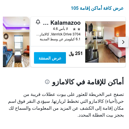
عرض كافة أماكن إقامة 105
Motel 6 Kalamazoo
2 نجمتين
لا بأس 4.6
3704 Vanrick Drive, كالامازو, MI, الولايات المتحدة الأميريكية
6.1 كيلومتر عن وسط المدينة
251 ﷼
عرض الصفقة
أماكن للإقامة في كالامازو
تصفح عبر الخريطة للعثور على بيوت عطلات قريبة من
حي(أحياء) كالامازو التي تخطط لزيارتها. سيؤدي النقر فوق اسم
مكان إقامة إلى الكشف عن المزيد من المعلومات والسماح لك
بحجز بيت العطلة المحدد.