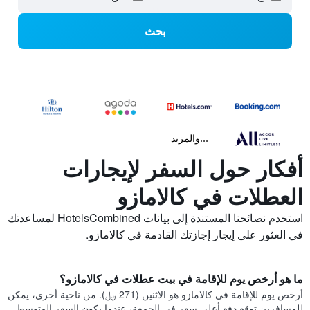
بحث
...والمزيد
أفكار حول السفر لإيجارات
العطلات في كالامازو
استخدم نصائحنا المستندة إلى بيانات HotelsCombined لمساعدتك
في العثور على إيجار إجازتك القادمة في كالامازو.
ما هو أرخص يوم للإقامة في بيت عطلات في كالامازو؟
أرخص يوم للإقامة في كالامازو هو الاثنين (271 ﷼). من ناحية أخرى، يمكن
للمسافرين توقع دفع أعلى سعر في الجمعة، عندما يكون السعر المتوسط