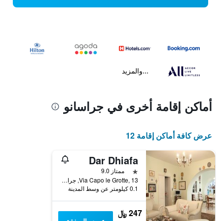
...والمزيد
أماكن إقامة أخرى في جراسانو
عرض كافة أماكن إقامة 12
Dar Dhiafa
نجمة واحدة
ممتاز 9.0
Via Capo le Grotte, 13, جراسانو, مقاطعة ماتيرا, إيطاليا
0.1 كيلومتر عن وسط المدينة
247 ﷼