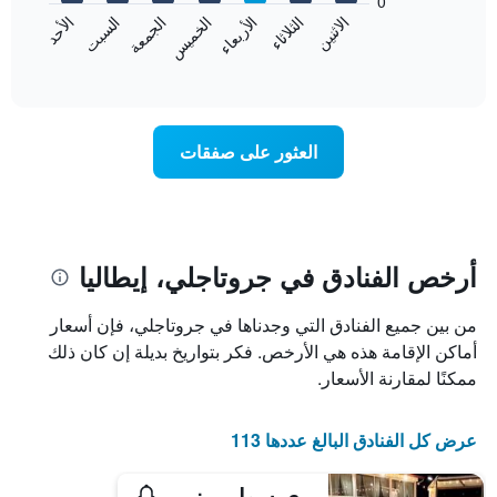
0
الشهور.
الاثنين
الخميس
الأحد
الأربعاء
السبت
الثلاثاء
الجمعة
يتضمن
يعرض
المخطط
المخطط
End
التالي
of
التالي
interactive
1
متوسط
chart
محور
سعر
Y
غرفة
العثور على صفقات
الذي
كل
يعرض
يوم
متوسط
في
سعر
الأسبوع
غرفة
يتضمن
المخطط
أرخص الفنادق في جروتاجلي، إيطاليا
1
محور
من بين جميع الفنادق التي وجدناها في جروتاجلي، فإن أسعار
X
الذي
أماكن الإقامة هذه هي الأرخص. فكر بتواريخ بديلة إن كان ذلك
يعرض
ممكنًا لمقارنة الأسعار.
أيام
الأسبوع.
يتضمن
عرض كل الفنادق البالغ عددها 113
المخطط
التالي
ري سول ريزورت آند سبا
1