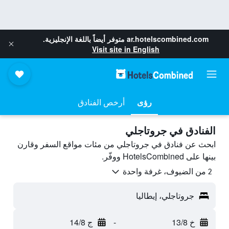
ar.hotelscombined.com
متوفر أيضاً باللغة الإنجليزية.
Visit site in English
رؤى
أرخص الفنادق
الفنادق في جروتاجلي
ابحث عن فنادق في جروتاجلي من مئات مواقع السفر وقارن
بينها على HotelsCombined ووفّر.
2 من الضيوف، غرفة واحدة
جروتاجلي، إيطاليا
خ 13/8
-
ج 14/8