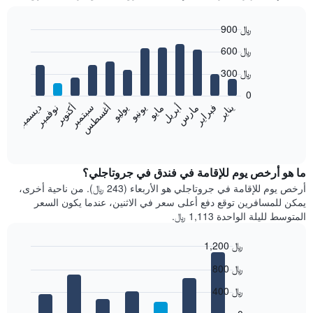
900 ﷼
Bar
Chart
600 ﷼
graphic.
chart
with
300 ﷼
12
bars.
0
فبراير
مايو
أغسطس
نوفمبر
يناير
أبريل
يوليو
أكتوبر
مارس
يونيو
سبتمبر
ديسمبر
يعرض
المخطط
End
of
التالي
interactive
متوسط
chart
سعر
ما هو أرخص يوم للإقامة في فندق في جروتاجلي؟
غرفة
أرخص يوم للإقامة في جروتاجلي هو الأربعاء (243 ﷼). من ناحية أخرى،
كل
يمكن للمسافرين توقع دفع أعلى سعر في الاثنين، عندما يكون السعر
شهر
المتوسط لليلة الواحدة 1,113 ﷼.
يتضمن
المخطط
1,200 ﷼
1
Bar
محور
Chart
800 ﷼
graphic.
chart
X
with
الذي
400 ﷼
7
يعرض
bars.