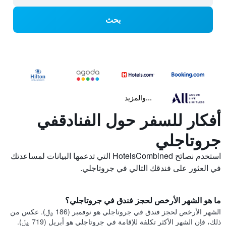
بحث
...والمزيد
أفكار للسفر حول الفنادقفي
جروتاجلي
استخدم نصائح HotelsCombined التي تدعمها البيانات لمساعدتك
في العثور على فندقك التالي في جروتاجلي.
ما هو الشهر الأرخص لحجز فندق في جروتاجلي؟
الشهر الأرخص لحجز فندق في جروتاجلي هو نوفمبر (186 ﷼). عكس من
ذلك، فإن الشهر الأكثر تكلفة للإقامة في جروتاجلي هو أبريل (719 ﷼).