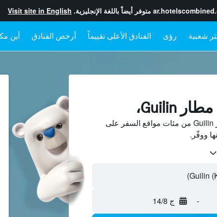
ar.hotelscombined
متوفر أيضاً باللغة الإنجليزية.
Visit site in English
رؤى
الفنادق الأعلى تقييماً
أرخص الفنادق
أين مكا
 Guilin،
ابحث عن فنادق بجانب مطار Guilin من مئات مواقع السفر على
-
ج 14/8