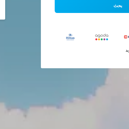
بحث
يد