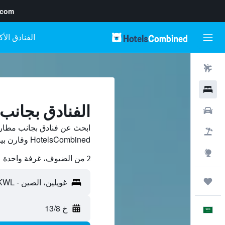
.com
رحلات طيران
فنادق
الفنادق بجانب مطار
سيارات
حزم العروض
HotelsCombined وقارن بينها ووفّر.
استكشاف
2 من الضيوف، غرفة واحدة
رحلات
خ 13/8
العَرَبِيَّة