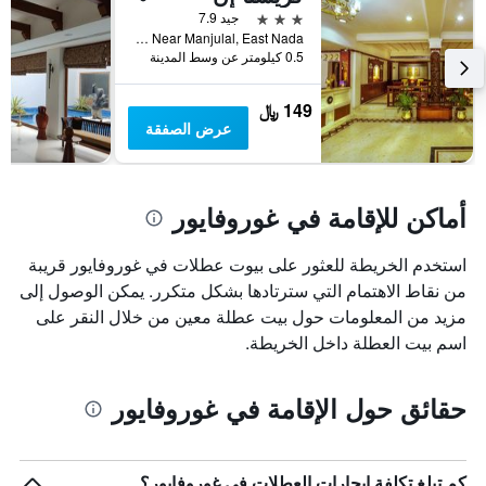
قبل
3 نجوم
جيد 7.9
الإقامة
Near Near Manjulal, East Nada, غوروفايور, الهند
يتضمن
0.5 كيلومتر عن وسط المدينة
المخطط
التالي
149 ﷼
1
عرض الصفقة
محور
Y
الذي
يعرض
أماكن للإقامة في غوروفايور
متوسط
سعر
غرفة
استخدم الخريطة للعثور على بيوت عطلات في غوروفايور قريبة
من نقاط الاهتمام التي سترتادها بشكل متكرر. يمكن الوصول إلى
مزيد من المعلومات حول بيت عطلة معين من خلال النقر على
اسم بيت العطلة داخل الخريطة.
حقائق حول الإقامة في غوروفايور
كم تبلغ تكلفة إيجارات العطلات في غوروفايور؟