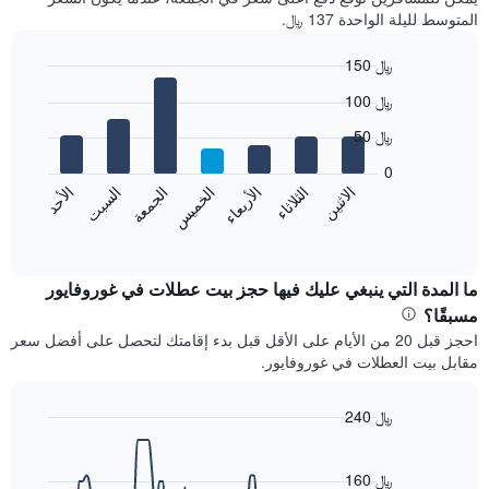
المتوسط لليلة الواحدة 137 ﷼.
150 ﷼
Bar
Chart
100 ﷼
graphic.
chart
with
50 ﷼
7
bars.
0
الاثنين
الثلاثاء
الأربعاء
الخميس
الجمعة
السبت
الأحد
يعرض
المخطط
End
of
التالي
interactive
متوسط
chart
سعر
ما المدة التي ينبغي عليك فيها حجز بيت عطلات في غوروفايور
غرفة
مسبقًا؟
كل
احجز قبل 20 من الأيام على الأقل قبل بدء إقامتك لتحصل على أفضل سعر
يوم
مقابل بيت العطلات في غوروفايور.
في
الأسبوع
يتضمن
240 ﷼
المخطط
Line
Chart
1
graphic.
chart
محور
with
160 ﷼