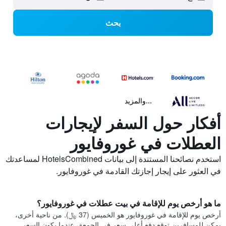
بحث
...والمزيد
أفكار حول السفر لإيجارات
العطلات في غوروفايور
استخدم نصائحنا المستندة إلى بيانات HotelsCombined لمساعدتك
في العثور على إيجار إجازتك القادمة في غوروفايور.
ما هو أرخص يوم للإقامة في بيت عطلات في غوروفايور؟
أرخص يوم للإقامة في غوروفايور هو الخميس (37 ﷼). من ناحية أخرى،
يمكن للمسافرين توقع دفع أعلى سعر في الجمعة، عندما يكون السعر