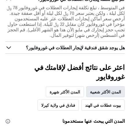
في المتوسط ، تبلغ تكلفة إيجارات العطلات في غوروفايور 78 ﷼
لكل ليلة ، ولكن يعتبر سعر 70 ﷼ لكل ليلة أو أقل صفقة جيدة.
أرخص سعر أماكن إيجارات العطلات عثر عليه المستخدمون
مؤخراً في غوروفايور كان مقابل 22 ﷼ لليلة. إذا استطعت حاول
تجنب حجز إيجارك في مايو (لأن هذا هو الشهر الأغلى). قم الحجز
في أغسطس (أرخص شهر) لتوفير المال.
هل يوجد شقق فندقية لإيجار العطلات في غوروفايور؟
اعثر على نتائج أفضل لإقامتك في
غوروفايور
المدن الأكثر شعبية
المدن الأكثر شهرة
بيوت عطلات في الهند
فنادق في ولاية كيرلا
المدن التي يبحث عنها مستخدمونا