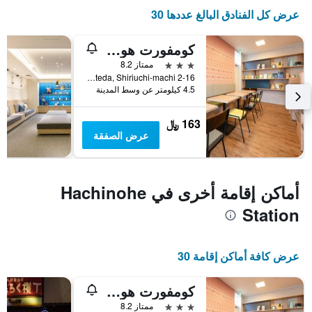
عرض كل الفنادق البالغ عددها 30
كومفورت هوتل هاشينوهي
3 نجوم
ممتاز 8.2
2-16 Tateda, Shiriuchi-machi, هاشينوهي, اليابان
4.5 كيلومتر عن وسط المدينة
163 ﷼
عرض الصفقة
أماكن إقامة أخرى في Hachinohe
Station
عرض كافة أماكن إقامة 30
كومفورت هوتل هاشينوهي
3 نجوم
ممتاز 8.2