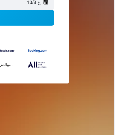
خ 13/8
...والمز