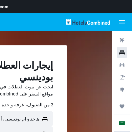
.com
رحلات طيران
فنادق
إيجارات العطل
سيارات
بودينسي
حزم العروض
ابحث عن بيوت العطلات في ها
استكشاف
مواقع السفر على HotelsCombined وقارن بينها ووفّر.
2 من الضيوف، غرفة واحدة
رحلات
العَرَبِيَّة