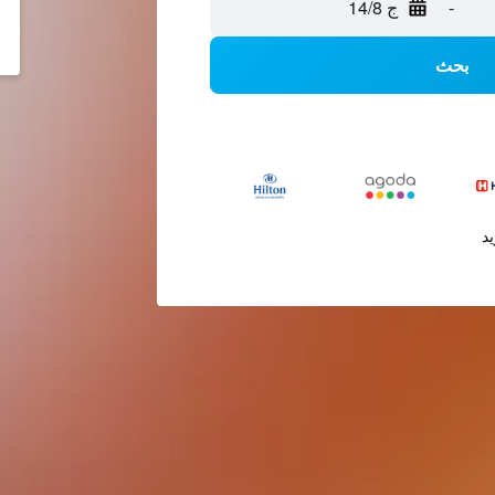
-
ج 14/8
بحث
يد