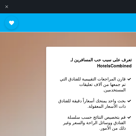
تعرف على سبب حب المسافرين لـ
HotelsCombined
قارن المراجعات التقييمية للفنادق التي
تم جمعها من آلاف تعليقات
المستخدمين.
بحث واحد يمنحك أسعاراً دقيقة للفنادق
ذات الأسعار المعقولة.
قم بتخصيص النتائج حسب سلسلة
الفنادق ووسائل الراحة والسعر وغير
ذلك من الأمور.