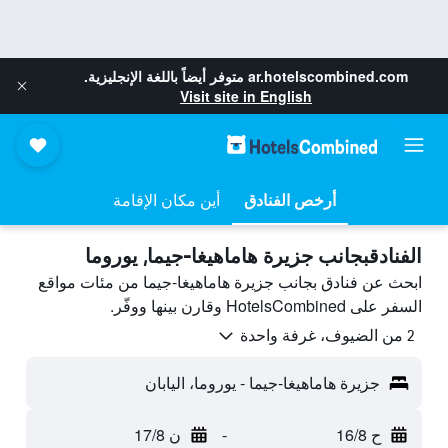
ar.hotelscombined.com
متوفر أيضاً باللغة الإنجليزية.
Visit site in English
أرخص الفنادق
أين مكان الإقامة
الفنادقبجانب جزيرة هاماهيغا-جيما, يوروما
ابحث عن فنادق بجانب جزيرة هاماهيغا-جيما من مئات مواقع
السفر على HotelsCombined وقارن بينها ووفّر.
2 من الضيوف، غرفة واحدة
جزيرة هاماهيغا-جيما - يوروما، اليابان
ح 16/8
-
ن 17/8