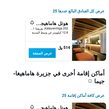
عرض كل الفنادق البالغ عددها 25
هوتل هاماهيجاشيما ريزورت
202 Katsurenhiga, يوروما, اليابان
12.6 كيلومتر عن وسط المدينة
514 ﷼
عرض الصفقة
أماكن إقامة أخرى في جزيرة هاماهيغا-
جيما
عرض كافة أماكن إقامة 25
هوتل هاماهيجاشيما ريزورت