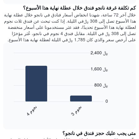
هذه
chart
محور
كم تكلفة غرفة نانجو فندق خلال عطلة نهاية هذا الأسبوع؟
الليلة
Y
الذي
خلال آخر 72 ساعة، شهدنا انخفاض أسعار فنادق في نانجو خلال عطلة نهاية
الذي
عُثر
هذا الأسبوع تصل إلى 308 ﷼في الليلة. إذا كنت تبحث عن فندق ثلاث نجوم
يعرض
عليه
لعطلة نهاية هذا الأسبوع تحديدًا، فقد عثر مستخدمونا على أسعار منخفضة
متوسط
خلال
تصل إلى 308 ﷼ في الليلة. مقابل فندق 4 نجوم في نانجو، عُثر مؤخرًا
سعر
آخر
على أرخص سعر والذي كان 1,785 ﷼في الليلة لعطلة نهاية هذا الأسبوع.
غرفة
3
أيام
2,400 ﷼
مع
Bar
Chart
التصنيف
graphic.
chart
حسب
1,600 ﷼
with
النجوم
2
يتضمن
bars.
المخطط
800 ﷼
1
يعرض
محور
المخطط
0
X
التالي
ن
م
ن
م
التي
متوسط
3
ج
و
4
ج
و
تعرض
End
سعر
of
فئات
الغرفة
interactive
الفنادق
خلال
chart
بالنجوم.
متى يجب عليك حجز فندق في نانجو؟
عطلة
يتضمن
نهاية