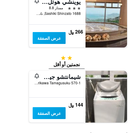
يوينشي هوتل نانجو
3 نجوم
ممتاز 8.8
Sashiki Shinzato 1688, نانجو, اليابان
266 ﷼
عرض الصفقة
2 نجمتين
نجمتين أو أقل
شيمانتشو جيست هاوس يوين
570-1 Horikawa Tamagusuku, نانجو, اليابان
144 ﷼
عرض الصفقة