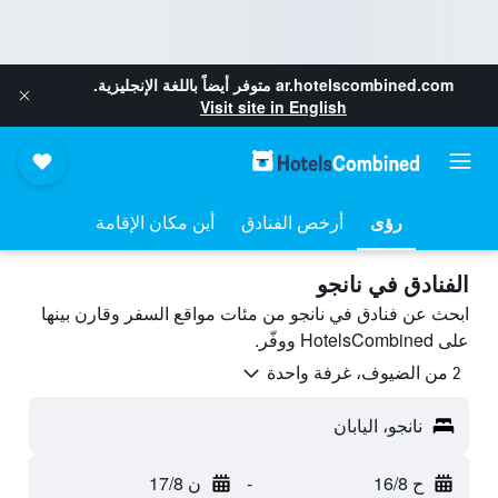
ar.hotelscombined.com
متوفر أيضاً باللغة الإنجليزية.
Visit site in English
رؤى
أرخص الفنادق
أين مكان الإقامة
الفنادق في نانجو
ابحث عن فنادق في نانجو من مئات مواقع السفر وقارن بينها
على HotelsCombined ووفّر.
2 من الضيوف، غرفة واحدة
نانجو، اليابان
ح 16/8
-
ن 17/8