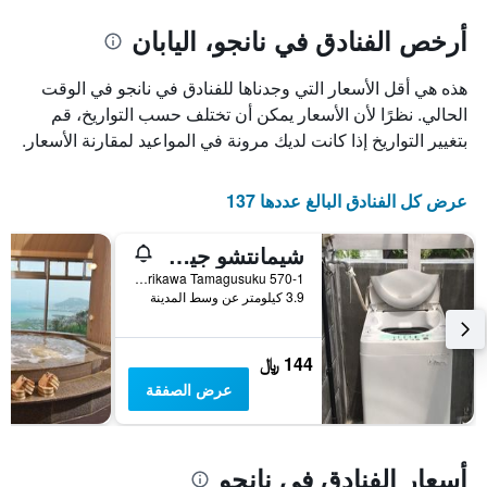
يتضمن
المخطط
1
المخطط
أرخص الفنادق في نانجو، اليابان
1
محور
X
محور
هذه هي أقل الأسعار التي وجدناها للفنادق في نانجو في الوقت
Y
الذي
الذي
يعرض
الحالي. نظرًا لأن الأسعار يمكن أن تختلف حسب التواريخ، قم
عدد
يعرض
بتغيير التواريخ إذا كانت لديك مرونة في المواعيد لمقارنة الأسعار.
الأيام
متوسط
قبل
سعر
غرفة
الإقامة
عرض كل الفنادق البالغ عددها 137
في
يتضمن
عطلة
المخطط
شيمانتشو جيست هاوس يوين
نهاية
التالي
1
هذا
570-1 Horikawa Tamagusuku, نانجو, اليابان
محور
الأسبوع
3.9 كيلومتر عن وسط المدينة
Y
خلال
آخر
الذي
3
يعرض
144 ﷼
أيام
متوسط
عرض الصفقة
سعر
غرفة
أسعار الفنادق في نانجو