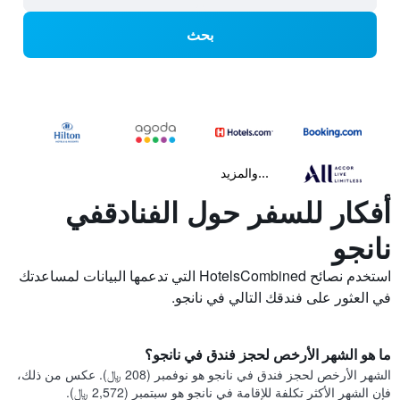
بحث
...والمزيد
أفكار للسفر حول الفنادقفي
نانجو
استخدم نصائح HotelsCombined التي تدعمها البيانات لمساعدتك
في العثور على فندقك التالي في نانجو.
ما هو الشهر الأرخص لحجز فندق في نانجو؟
الشهر الأرخص لحجز فندق في نانجو هو نوفمبر (208 ﷼). عكس من ذلك،
فإن الشهر الأكثر تكلفة للإقامة في نانجو هو سبتمبر (2,572 ﷼).