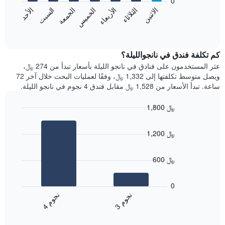
0
الشهور.
الاثنين
الخميس
الأحد
الأربعاء
السبت
الثلاثاء
الجمعة
يتضمن
يعرض
المخطط
المخطط
End
التالي
of
التالي
interactive
1
متوسط
chart
محور
سعر
كم تكلفة فندق في نانجوالليلة؟
Y
غرفة
عثر المستخدمون على فنادق في نانجو الليلة بأسعار تبدأ من 274 ﷼،
الذي
كل
ويصل متوسط تكلفتها إلى 1,332 ﷼، وفقًا لعمليات البحث خلال آخر 72
يعرض
يوم
ساعة. تبدأ الأسعار من 1,528 ﷼ مقابل فندق 4 نجوم في نانجو الليلة.
متوسط
في
سعر
الأسبوع
1,800 ﷼
غرفة
يتضمن
Bar
المخطط
Chart
graphic.
chart
1
1,200 ﷼
with
محور
2
X
bars.
الذي
600 ﷼
يعرض
يعرض
أيام
المخطط
0
الأسبوع.
التالي
ن
م
ن
م
يتضمن
متوسط
3
ج
و
4
ج
و
المخطط
End
سعر
of
التالي
الغرفة
interactive
1