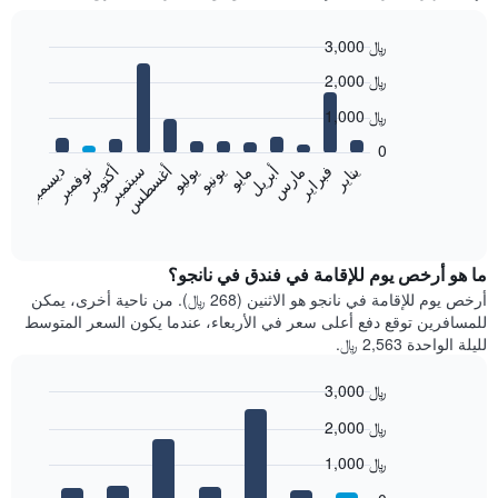
3,000 ﷼
Bar
Chart
2,000 ﷼
graphic.
chart
with
1,000 ﷼
12
bars.
0
فبراير
مايو
أغسطس
نوفمبر
يناير
أبريل
يوليو
أكتوبر
مارس
يونيو
سبتمبر
ديسمبر
يعرض
المخطط
End
of
التالي
interactive
متوسط
chart
سعر
ما هو أرخص يوم للإقامة في فندق في نانجو؟
غرفة
أرخص يوم للإقامة في نانجو هو الاثنين (268 ﷼). من ناحية أخرى، يمكن
كل
للمسافرين توقع دفع أعلى سعر في الأربعاء، عندما يكون السعر المتوسط
شهر
لليلة الواحدة 2,563 ﷼.
يتضمن
المخطط
3,000 ﷼
1
Bar
محور
Chart
2,000 ﷼
graphic.
chart
X
with
الذي
1,000 ﷼
7
يعرض
bars.