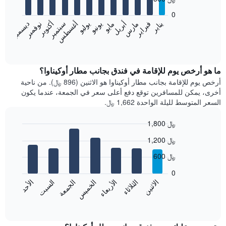
12
bars.
0
فبراير
مايو
أغسطس
نوفمبر
يناير
أبريل
يوليو
أكتوبر
مارس
يونيو
سبتمبر
ديسمبر
يعرض
المخطط
End
of
التالي
interactive
متوسط
chart
سعر
ما هو أرخص يوم للإقامة في فندق بجانب مطار أوكيناوا؟
غرفة
أرخص يوم للإقامة بجانب مطار أوكيناوا هو الاثنين (896 ﷼). من ناحية
كل
أخرى، يمكن للمسافرين توقع دفع أعلى سعر في الجمعة، عندما يكون
شهر
السعر المتوسط لليلة الواحدة 1,662 ﷼.
يتضمن
المخطط
1,800 ﷼
1
Bar
محور
Chart
1,200 ﷼
graphic.
chart
X
with
الذي
600 ﷼
7
يعرض
bars.
0
الشهور.
الاثنين
الخميس
الأحد
الأربعاء
السبت
الثلاثاء
الجمعة
يتضمن
يعرض
المخطط
المخطط
End
التالي
of
التالي
interactive
1
متوسط
chart
محور
سعر