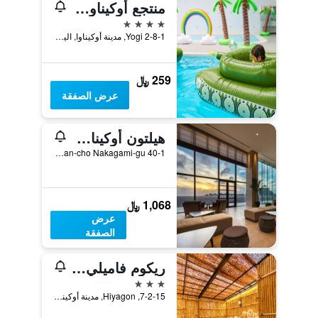
منتجع أوكيناوا جراند مير
4 نجوم
2-8-1 Yogi, مدينة أوكيناوا, اليابان
259 ﷼
عرض الصفقة
هيلتون أوكيناوا تشاتان ريزورت
40-1 Mihama, Chatan-cho Nakagami-gu, مدينة أوكيناوا, اليابان
1,068 ﷼
عرض
الصفقة
ريكوم فاميلي ريزورت هوتل
3 نجوم
7-2-15, Hiyagon, مدينة أوكيناوا, اليابان