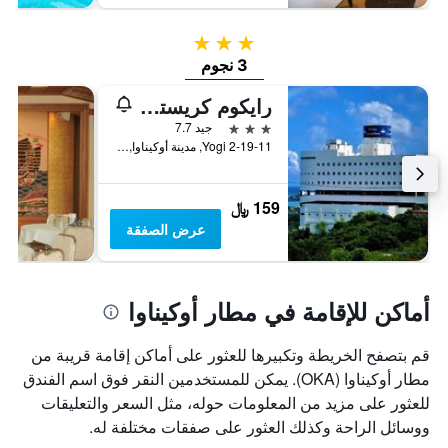
3 نجوم
3 نجوم
رايكوم كريستل هوتل
3 نجوم
جيد 7.7
2-19-11 Yogi, مدينة أوكيناوا, اليابان
159 ﷼
عرض الصفقة
أماكن للإقامة في مطار أوكيناوا
قم بتصفح الخريطة وتكبيرها للعثور على أماكن إقامة قريبة من
مطار أوكيناوا (OKA). يمكن للمستخدمين النقر فوق اسم الفندق
للعثور على مزيد من المعلومات حوله، مثل السعر والتعليقات
ووسائل الراحة وكذلك العثور على صفقات مختلفة له.