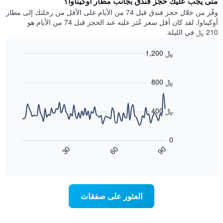
متى يجب عليك حجز فندق بجانب مطار أوكيناوا؟
Y
غرفة
وفّر من خلال حجز فندق قبل 74 من الأيام على الأقل من رحلتك إلى مطار
الذي
كل
أوكيناوا. لقد كان أقل سعر عُثر عليه عند الحجز قبل 74 من الأيام هو
يعرض
يوم
210 ﷼ في الليلة.
متوسط
في
سعر
الأسبوع
1,200 ﷼
غرفة
يتضمن
Line
المخطط
Chart
graphic.
chart
1
with
800 ﷼
محور
90
X
data
الذي
points.
400 ﷼
يعرض
أيام
يعرض
الأسبوع.
المخطط
0
يتضمن
التالي
60
90
30
المخطط
كيفية
End
of
التالي
تغير
interactive
1
سعر
chart
محور
غرفة
Y
عند
العثور على صفقات
الذي
اقتراب
يعرض
تاريخ
متوسط
الإقامة