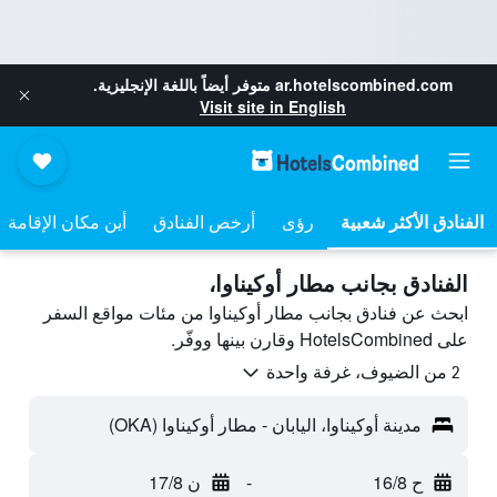
ar.hotelscombined.com
متوفر أيضاً باللغة الإنجليزية.
Visit site in English
رؤى
أرخص الفنادق
أين مكان الإقامة
الفنادق بجانب مطار أوكيناوا،
ابحث عن فنادق بجانب مطار أوكيناوا من مئات مواقع السفر
على HotelsCombined وقارن بينها ووفّر.
2 من الضيوف، غرفة واحدة
مدينة أوكيناوا، اليابان - مطار أوكيناوا (OKA)
ح 16/8
-
ن 17/8