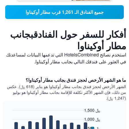
جميع الفنادق الـ 1,261 قرب مطار أوكيناوا
أفكار للسفر حول الفنادقبجانب
مطار أوكيناوا
استخدم نصائح HotelsCombined التي تدعمها البيانات لمساعدتك
في العثور على فندقك التالي بجانب مطار أوكيناوا.
ما هو الشهر الأرخص لحجز فندق بجانب مطار أوكيناوا؟
الشهر الأرخص لحجز فندق بجانب مطار أوكيناوا هو يناير (618 ﷼). عكس
من ذلك، فإن الشهر الأكثر تكلفة للإقامة بجانب مطار أوكيناوا هو يوليو
(1,247 ﷼).
1,500 ﷼
Bar
Chart
1,000 ﷼
graphic.
chart
with
500 ﷼