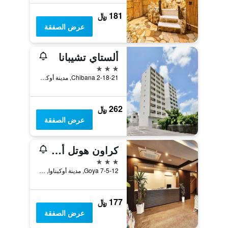
181 ﷼
عرض الصفقة
ألستاي تشيبانا
3 نجوم
2-18-21 Chibana, مدينة أوكيناوا, اليابان
262 ﷼
عرض الصفقة
كراون هوتل أوكيناوا أنيكس
3 نجوم
Goya 7-5-12, مدينة أوكيناوا, اليابان
177 ﷼
عرض الصفقة