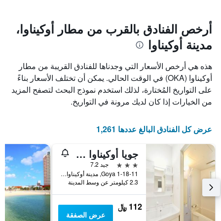
سعر
يتضمن
غرفة
المخطط
1
أرخص الفنادق بالقرب من مطار أوكيناوا،
محور
مدينة أوكيناوا
X
الذي
يعرض
هذه هي أرخص الأسعار التي وجدناها للفنادق القريبة من مطار
عدد
أوكيناوا (OKA) في الوقت الحالي. يمكن أن تختلف الأسعار بناءً
الأيام
على التواريخ المُختارة، لذلك استخدم نموذج البحث لتصفح المزيد
قبل
الإقامة
من الخيارات إذا كان لديك مرونة في التواريخ.
يتضمن
المخطط
التالي
عرض كل الفنادق البالغ عددها 1,261
1
محور
جويا أوكيناوا سويتس
Y
الذي
3 نجوم
جيد 7.2
يعرض
1-18-11 Goya, مدينة أوكيناوا, اليابان
2.3 كيلومتر عن وسط المدينة
متوسط
سعر
غرفة
112 ﷼
عرض الصفقة