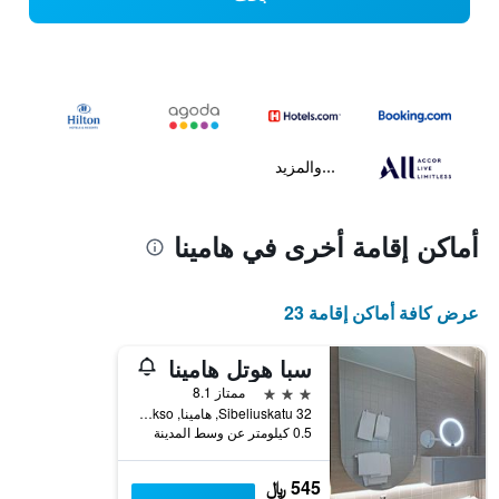
...والمزيد
أماكن إقامة أخرى في هامينا
عرض كافة أماكن إقامة 23
سبا هوتل هامينا
3 نجوم
ممتاز 8.1
Sibeliuskatu 32, هامينا, Kymenlaakso, فنلندا
0.5 كيلومتر عن وسط المدينة
545 ﷼