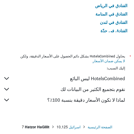
الفنادق في الرياض
الفنادق في المنامة
الفنادق في لندن
الفنادق في جدّة
الفنادق في القاهرة
*
يحاول HotelsCombined بشكل دائم الحصول على الأسعار الدقيقة، ولكن
لا يمكن ضمان الأسعار
.
إليك السبب:
HotelsCombined ليس البائع
نقوم بتجميع الكثير من البيانات لك
لماذا لا تكون الأسعار دقيقة بنسبة 100٪؟
الصفحة الرئيسية
اسرائيل
10,125
Hatzor HaGlilit
7