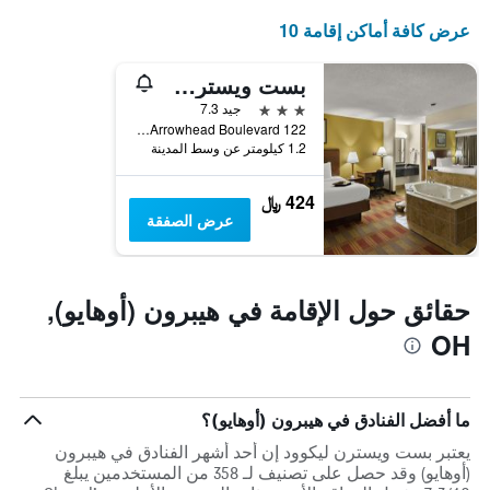
عرض كافة أماكن إقامة 10
بست ويسترن ليكوود إن
3 نجوم
جيد 7.3
122 Arrowhead Boulevard, هيبرون (أوهايو), OH, الولايات المتحدة الأميريكية
1.2 كيلومتر عن وسط المدينة
424 ﷼
عرض الصفقة
حقائق حول الإقامة في هيبرون (أوهايو),
OH
ما أفضل الفنادق في هيبرون (أوهايو)؟
يعتبر بست ويسترن ليكوود إن أحد أشهر الفنادق في هيبرون
(أوهايو) وقد حصل على تصنيف لـ 358 من المستخدمين يبلغ