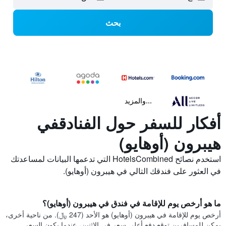
بحث
...والمزيد
أفكار للسفر حول الفنادقفي
هيبرون (أوهايو)
استخدم نصائح HotelsCombined التي تدعمها البيانات لمساعدتك
في العثور على فندقك التالي في هيبرون (أوهايو).
ما هو أرخص يوم للإقامة في فندق في هيبرون (أوهايو)؟
أرخص يوم للإقامة في هيبرون (أوهايو) هو الأحد (247 ﷼). من ناحية أخرى،
يمكن للمسافرين توقع دفع أعلى سعر في الاثنين، عندما يكون السعر