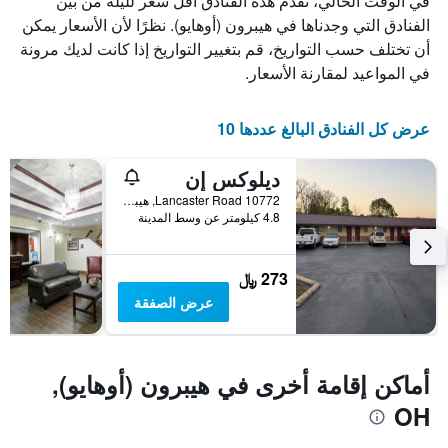
في الوقت الحالي، تقدم هذه الفنادق أقل سعر لليلة من بين
X
الذي
الفنادق التي وجدناها في هيبرون (أوهايو). نظرًا لأن الأسعار يمكن
يعرض
أن تختلف حسب التواريخ، قم بتغيير التواريخ إذا كانت لديك مرونة
أيام
في المواعيد لمقارنة الأسعار.
الأسبوع.
يتضمن
المخطط
عرض كل الفنادق البالغ عددها 10
التالي
1
ديلوكس إن
محور
Y
10772 Lancaster Road, هيبرون (أوهايو), OH, الولايات المتحدة الأميريكية
الذي
4.8 كيلومتر عن وسط المدينة
يعرض
متوسط
سعر
273 ﷼
غرفة
عرض الصفقة
أماكن إقامة أخرى في هيبرون (أوهايو),
OH