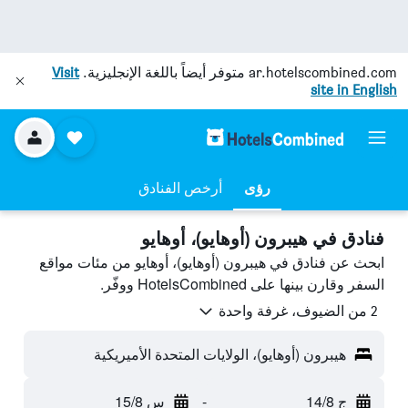
ar.hotelscombined.com
متوفر أيضاً باللغة الإنجليزية.
Visit
site in English
رؤى
أرخص الفنادق
فنادق في هيبرون (أوهايو)، أوهايو
ابحث عن فنادق في هيبرون (أوهايو)، أوهايو من مئات مواقع
السفر وقارن بينها على HotelsCombined ووفّر.
2 من الضيوف، غرفة واحدة
هيبرون (أوهايو)، الولايات المتحدة الأميريكية
ج 14/8
-
س 15/8