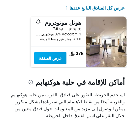
عرض كل الفنادق البالغ عددها 1
هوتل موتودروم
3 نجوم
جيد 7.6
Am Motodrom, 1, هوكنهيم, بادن - فورتمبيرغ, ألمانيا
1.0 كيلومتر عن وسط المدينة
378 ﷼
عرض الصفقة
أماكن للإقامة في حلبة هوكنهايم
استخدم الخريطة للعثور على فنادق بالقرب من حلبة هوكنهايم
والقريبة أيضًا من نقاط الاهتمام التي سترتادها بشكل متكرر.
يمكن الوصول إلى مزيد من المعلومات حول فندق معين من
خلال النقر على اسم الفندق داخل الخريطة.