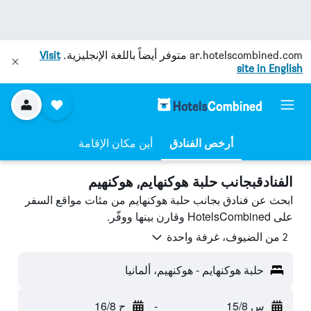
ar.hotelscombined.com
متوفر أيضاً باللغة الإنجليزية.
Visit
site in English
أرخص الفنادق
أين مكان الإقامة
الفنادقبجانب حلبة هوكنهايم, هوكنهيم
ابحث عن فنادق بجانب حلبة هوكنهايم من مئات مواقع السفر
على HotelsCombined وقارن بينها ووفّر.
2 من الضيوف، غرفة واحدة
حلبة هوكنهايم - هوكنهيم، ألمانيا
س 15/8
-
ح 16/8