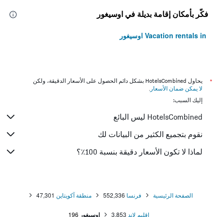
فكّر بأمكان إقامة بديلة في اوسيغور
Vacation rentals in اوسيغور
*
يحاول HotelsCombined بشكل دائم الحصول على الأسعار الدقيقة، ولكن
لا يمكن ضمان الأسعار
.
إليك السبب:
HotelsCombined ليس البائع
نقوم بتجميع الكثير من البيانات لك
لماذا لا تكون الأسعار دقيقة بنسبة 100٪؟
الصفحة الرئيسية
فرنسا
552,336
منطقة آكويتاين
47,301
إقليم لاند
3,853
اوسيغور
196