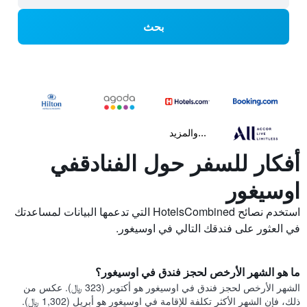
بحث
...والمزيد
أفكار للسفر حول الفنادقفي
اوسيغور
استخدم نصائح HotelsCombined التي تدعمها البيانات لمساعدتك
في العثور على فندقك التالي في اوسيغور.
ما هو الشهر الأرخص لحجز فندق في اوسيغور؟
الشهر الأرخص لحجز فندق في اوسيغور هو أكتوبر (323 ﷼). عكس من
ذلك، فإن الشهر الأكثر تكلفة للإقامة في اوسيغور هو أبريل (1,302 ﷼).