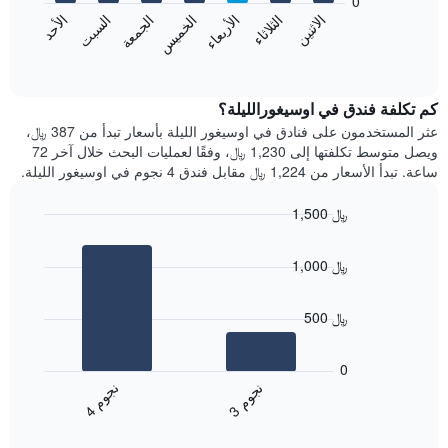
0
الشهور.
الاثنين
الثلاثاء
الأربعاء
الخميس
الجمعة
السبت
الأحد
يتضمن
يعرض
المخطط
المخطط
End
التالي
of
التالي
interactive
1
متوسط
chart
محور
سعر
كم تكلفة فندق في اوسيغورالليلة؟
Y
غرفة
عثر المستخدمون على فنادق في اوسيغور الليلة بأسعار تبدأ من 387 ﷼،
الذي
كل
ويصل متوسط تكلفتها إلى 1,230 ﷼، وفقًا لعمليات البحث خلال آخر 72
يعرض
يوم
ساعة. تبدأ الأسعار من 1,224 ﷼ مقابل فندق 4 نجوم في اوسيغور الليلة.
متوسط
في
سعر
الأسبوع
1,500 ﷼
غرفة
يتضمن
Bar
المخطط
Chart
graphic.
chart
1
1,000 ﷼
with
محور
2
X
bars.
الذي
500 ﷼
يعرض
يعرض
أيام
المخطط
0
الأسبوع.
التالي
ن
م
ن
م
يتضمن
متوسط
3
ج
و
4
ج
و
المخطط
End
سعر
of
التالي
الغرفة
interactive
1