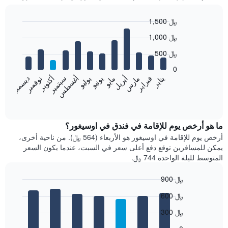
1,500 ﷼
Bar
Chart
1,000 ﷼
graphic.
chart
with
500 ﷼
12
bars.
0
فبراير
مايو
أغسطس
نوفمبر
يناير
أبريل
يوليو
أكتوبر
مارس
يونيو
سبتمبر
ديسمبر
يعرض
المخطط
End
of
التالي
interactive
متوسط
chart
سعر
ما هو أرخص يوم للإقامة في فندق في اوسيغور؟
غرفة
أرخص يوم للإقامة في اوسيغور هو الأربعاء (564 ﷼). من ناحية أخرى،
كل
يمكن للمسافرين توقع دفع أعلى سعر في السبت، عندما يكون السعر
شهر
المتوسط لليلة الواحدة 744 ﷼.
يتضمن
المخطط
900 ﷼
1
Bar
محور
Chart
600 ﷼
graphic.
chart
X
with
الذي
300 ﷼
7
يعرض
bars.