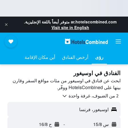
ar.hotelscombined.com
متوفر أيضاً باللغة الإنجليزية.
Visit site in English
رؤى
أرخص الفنادق
أين مكان الإقامة
الفنادق في اوسيغور
ابحث عن فنادق في اوسيغور من مئات مواقع السفر وقارن
بينها على HotelsCombined ووفّر.
2 من الضيوف، غرفة واحدة
اوسيغور، فرنسا
س 15/8
-
ح 16/8