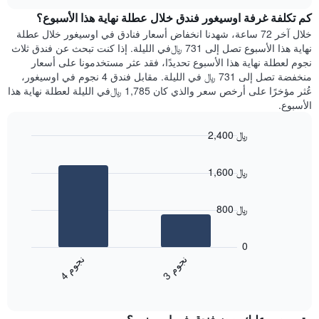
هذه
chart
محور
كم تكلفة غرفة اوسيغور فندق خلال عطلة نهاية هذا الأسبوع؟
الليلة
Y
الذي
خلال آخر 72 ساعة، شهدنا انخفاض أسعار فنادق في اوسيغور خلال عطلة
الذي
عُثر
نهاية هذا الأسبوع تصل إلى 731 ﷼في الليلة. إذا كنت تبحث عن فندق ثلاث
يعرض
عليه
نجوم لعطلة نهاية هذا الأسبوع تحديدًا، فقد عثر مستخدمونا على أسعار
متوسط
خلال
منخفضة تصل إلى 731 ﷼ في الليلة. مقابل فندق 4 نجوم في اوسيغور،
سعر
آخر
عُثر مؤخرًا على أرخص سعر والذي كان 1,785 ﷼في الليلة لعطلة نهاية هذا
غرفة
3
الأسبوع.
أيام
مع
2,400 ﷼
التصنيف
Bar
حسب
Chart
graphic.
chart
النجوم
1,600 ﷼
with
يتضمن
2
المخطط
bars.
1
800 ﷼
محور
يعرض
X
المخطط
0
التي
التالي
ن
م
ن
م
تعرض
متوسط
3
ج
و
4
ج
و
فئات
End
سعر
of
الفنادق
الغرفة
interactive
بالنجوم.
خلال
chart
يتضمن