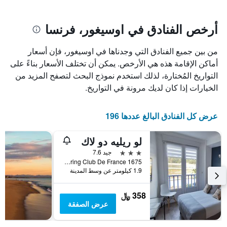
يتضمن
بالنجوم.
يتضمن
المخطط
1
المخطط
أرخص الفنادق في اوسيغور، فرنسا
1
محور
X
محور
من بين جميع الفنادق التي وجدناها في اوسيغور، فإن أسعار
Y
الذي
الذي
يعرض
أماكن الإقامة هذه هي الأرخص. يمكن أن تختلف الأسعار بناءً على
عدد
يعرض
التواريخ المُختارة، لذلك استخدم نموذج البحث لتصفح المزيد من
الأيام
متوسط
الخيارات إذا كان لديك مرونة في التواريخ.
قبل
سعر
غرفة
الإقامة
في
يتضمن
عرض كل الفنادق البالغ عددها 196
عطلة
المخطط
نهاية
التالي
لو ريليه دو لاك
1
هذا
محور
الأسبوع
3 نجوم
جيد 7.6
Y
خلال
1675 Avenue Du Touring Club De France, اوسيغور, إقليم لاند, فرنسا
آخر
الذي
1.9 كيلومتر عن وسط المدينة
3
يعرض
أيام
متوسط
358 ﷼
سعر
عرض الصفقة
غرفة