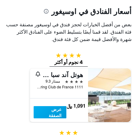
أسعار الفنادق في اوسيغور
بعض من أفضل الخيارات لحجز فندق في اوسيغور مصنفة حسب
فئة الفندق. لقد قمنا أيضًا بتسليط الضوء على الفنادق الأكثر
شهرة والأفضل قيمة ضمن كل فئة فندق.
4 نجوم
4 نجوم أو أكثر
هوتل آند سبا فيلا سيرين
4 نجوم
ممتاز 9.3
1111 av du Touring Club de France, اوسيغور, إقليم لاند, فرنسا
1,091 ﷼
عرض
الصفقة
3 نجوم