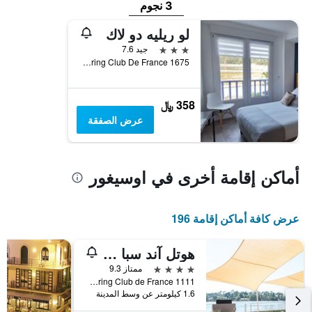
3 نجوم
لو ريليه دو لاك
3 نجوم
جيد 7.6
1675 Avenue Du Touring Club De France, اوسيغور, إقليم لاند, فرنسا
358 ﷼
عرض الصفقة
أماكن إقامة أخرى في اوسيغور
عرض كافة أماكن إقامة 196
هوتل آند سبا فيلا سيرين
4 نجوم
ممتاز 9.3
1111 av du Touring Club de France, اوسيغور, إقليم لاند, فرنسا
1.6 كيلومتر عن وسط المدينة